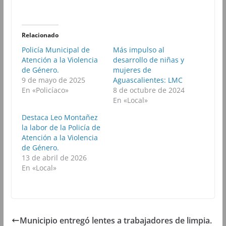
p
p
p
p
a
a
a
a
r
r
r
r
t
t
t
t
i
i
i
i
r
r
r
r
Relacionado
e
e
e
e
n
n
n
n
Policía Municipal de
Más impulso al
F
T
W
T
Atención a la Violencia
a
w
h
desarrollo de niñas y
e
c
i
a
l
de Género.
mujeres de
e
t
t
e
b
t
s
g
9 de mayo de 2025
Aguascalientes: LMC
o
e
A
r
En «Policíaco»
8 de octubre de 2024
o
r
p
a
k
(
p
m
En «Local»
(
S
(
(
S
e
S
S
Destaca Leo Montañez
e
a
e
e
a
b
a
a
la labor de la Policía de
b
r
b
b
Atención a la Violencia
r
e
r
r
e
e
e
e
de Género.
e
n
e
e
13 de abril de 2026
n
u
n
n
u
n
u
u
En «Local»
n
a
n
n
a
v
a
a
v
e
v
v
e
n
e
e
n
t
n
n
t
a
t
t
a
n
a
a
n
a
n
n
Municipio entregó lentes a trabajadores de limpia.
a
n
a
a