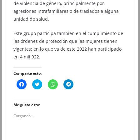
de violencia de género, principalmente por
agresiones intrafamiliares o de traslados a alguna
unidad de salud.
Este grupo participa también en el cumplimiento de
las órdenes de protección que las mujeres tienen
vigentes; en lo que va de este 2022 han participado
en 4 mil 922.
Comparte esto:
H
H
H
H
a
a
a
a
z
z
z
z
c
c
c
c
l
l
l
l
i
i
i
i
Me gusta esto:
c
c
c
c
p
p
p
p
Cargando...
a
a
a
a
r
r
r
r
a
a
a
a
c
c
c
c
o
o
o
o
m
m
m
m