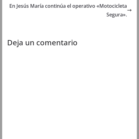
n
u
n
n
En Jesús María continúa el operativo «Motocicleta
u
e
u
u
e
v
e
e
Segura».
v
a
v
v
a
)
a
a
)
)
)
Deja un comentario