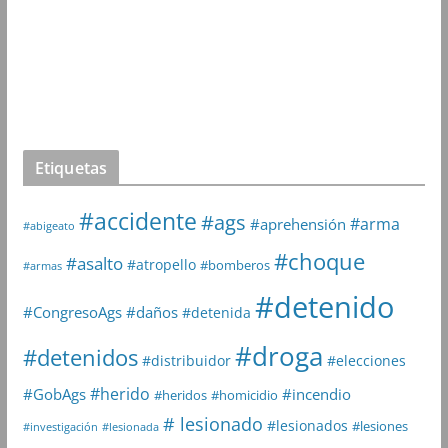
Etiquetas
#accidente
#ags
#arma
#aprehensión
#abigeato
#choque
#asalto
#atropello
#bomberos
#armas
#detenido
#daños
#CongresoAgs
#detenida
#droga
#detenidos
#distribuidor
#elecciones
#herido
#GobAgs
#incendio
#heridos
#homicidio
# lesionado
#lesionados
#lesiones
#investigación
#lesionada