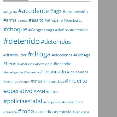
#accidente
#ags
#aprehensión
#abigeato
#asalto
#arma
#atropello
#bomberos
#armas
#choque
#daños
#CongresoAgs
#detenida
#detenido
#detenidos
#droga
#GobAgs
#distribuidor
#elecciones
#herido
#incendio
#heridos
#homicidio
# lesionado
#lesionados
#investigación
#lesionada
#muerto
#mos
#lesiones
#motocicleta
#menor
#operativo
#PAN
#policia
#policiaestatal
#recuperados
#recuperado
#robo
#suicidio
#vehículo
#rescate
#vehículos