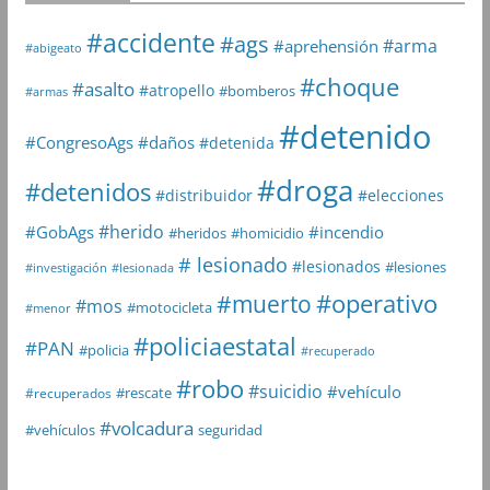
#accidente
#ags
#arma
#aprehensión
#abigeato
#choque
#asalto
#atropello
#bomberos
#armas
#detenido
#daños
#CongresoAgs
#detenida
#droga
#detenidos
#distribuidor
#elecciones
#herido
#GobAgs
#incendio
#heridos
#homicidio
# lesionado
#lesionados
#lesiones
#investigación
#lesionada
#muerto
#operativo
#mos
#motocicleta
#menor
#policiaestatal
#PAN
#policia
#recuperado
#robo
#suicidio
#vehículo
#rescate
#recuperados
#volcadura
seguridad
#vehículos