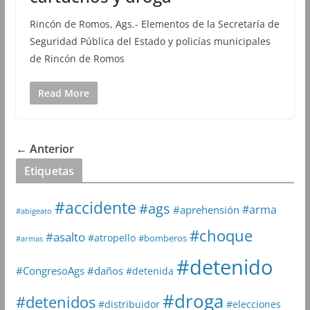
Rincón de Romos, Ags.- Elementos de la Secretaría de
Seguridad Pública del Estado y policías municipales
de Rincón de Romos
Read More
← Anterior
Etiquetas
#accidente
#ags
#arma
#aprehensión
#abigeato
#choque
#asalto
#atropello
#bomberos
#armas
#detenido
#daños
#CongresoAgs
#detenida
#droga
#detenidos
#distribuidor
#elecciones