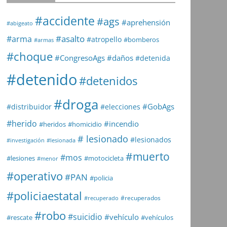
#accidente
#ags
#aprehensión
#abigeato
#asalto
#arma
#atropello
#bomberos
#armas
#choque
#daños
#CongresoAgs
#detenida
#detenido
#detenidos
#droga
#GobAgs
#distribuidor
#elecciones
#herido
#incendio
#heridos
#homicidio
# lesionado
#lesionados
#investigación
#lesionada
#muerto
#mos
#lesiones
#motocicleta
#menor
#operativo
#PAN
#policia
#policiaestatal
#recuperados
#recuperado
#robo
#suicidio
#vehículo
#rescate
#vehículos