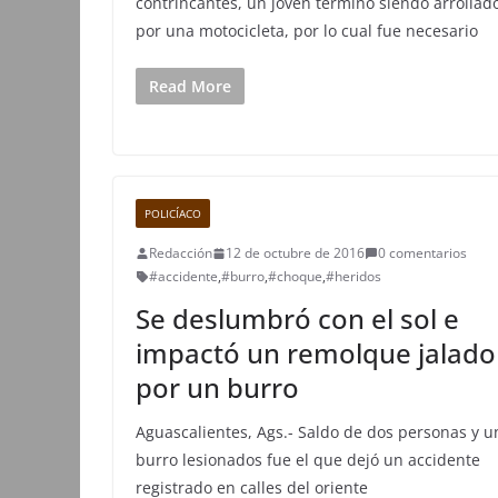
contrincantes, un joven terminó siendo arrollad
por una motocicleta, por lo cual fue necesario
Read More
POLICÍACO
Redacción
12 de octubre de 2016
0 comentarios
#accidente
,
#burro
,
#choque
,
#heridos
Se deslumbró con el sol e
impactó un remolque jalado
por un burro
Aguascalientes, Ags.- Saldo de dos personas y u
burro lesionados fue el que dejó un accidente
registrado en calles del oriente