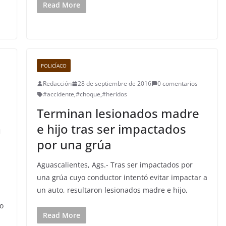
Read More
POLICÍACO
Redacción
28 de septiembre de 2016
0 comentarios
#accidente
,
#choque
,
#heridos
Terminan lesionados madre
n
e hijo tras ser impactados
por una grúa
Aguascalientes, Ags.- Tras ser impactados por
una grúa cuyo conductor intentó evitar impactar a
un auto, resultaron lesionados madre e hijo,
o
Read More