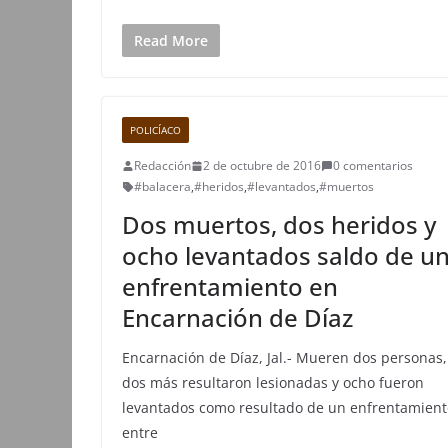
Read More
POLICÍACO
Redacción
2 de octubre de 2016
0 comentarios
#balacera
,
#heridos
,
#levantados
,
#muertos
Dos muertos, dos heridos y
ocho levantados saldo de u
enfrentamiento en
Encarnación de Díaz
Encarnación de Díaz, Jal.- Mueren dos personas,
dos más resultaron lesionadas y ocho fueron
levantados como resultado de un enfrentamient
entre