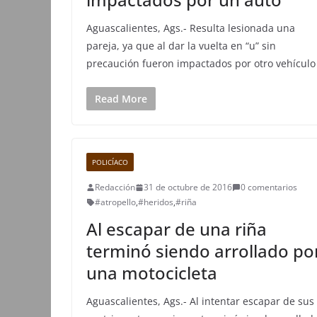
Aguascalientes, Ags.- Resulta lesionada una
pareja, ya que al dar la vuelta en “u” sin
precaución fueron impactados por otro vehículo
Read More
POLICÍACO
Redacción
31 de octubre de 2016
0 comentarios
#atropello
,
#heridos
,
#riña
Al escapar de una riña
terminó siendo arrollado po
una motocicleta
Aguascalientes, Ags.- Al intentar escapar de sus