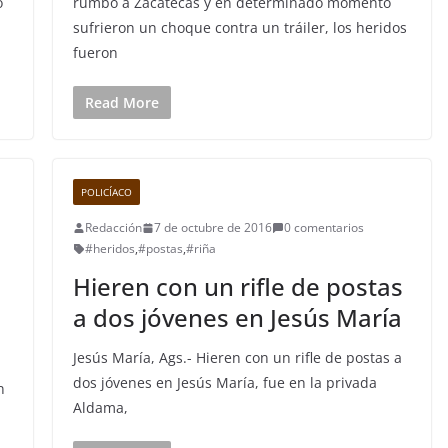
o
rumbo a Zacatecas y en determinado momento
sufrieron un choque contra un tráiler, los heridos
fueron
Read More
POLICÍACO
Redacción
7 de octubre de 2016
0 comentarios
#heridos
,
#postas
,
#riña
Hieren con un rifle de postas
a dos jóvenes en Jesús María
Jesús María, Ags.- Hieren con un rifle de postas a
dos jóvenes en Jesús María, fue en la privada
n
Aldama,