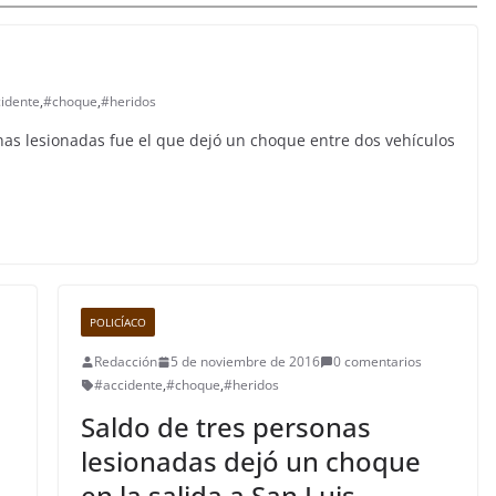
idente
,
#choque
,
#heridos
onas lesionadas fue el que dejó un choque entre dos vehículos
POLICÍACO
Redacción
5 de noviembre de 2016
0 comentarios
#accidente
,
#choque
,
#heridos
Saldo de tres personas
lesionadas dejó un choque
en la salida a San Luis