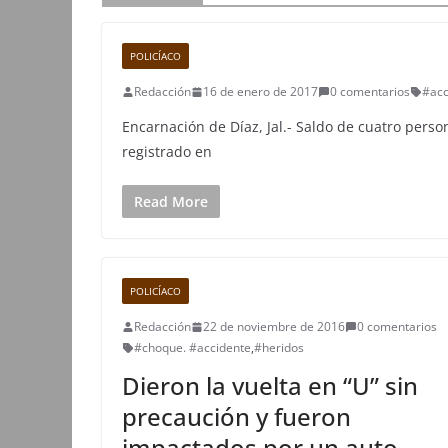
POLICÍACO
Redacción
16 de enero de 2017
0 comentarios
#acc
Encarnación de Díaz, Jal.- Saldo de cuatro pers
registrado en
Read More
POLICÍACO
Redacción
22 de noviembre de 2016
0 comentarios
#choque. #accidente
,
#heridos
Dieron la vuelta en “U” sin
precaución y fueron
impactados por un auto