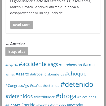
El gobernador electo del estado de Aguascalientes,
Martín Orozco Sandoval afirmó que no va a
desaprovechar ni un segundo de
Read More
← Anterior
Etiquetas
#accidente
#ags
#arma
#aprehensión
#abigeato
#choque
#asalto
#atropello
#bomberos
#armas
#detenido
#daños
#CongresoAgs
#detenida
#droga
#detenidos
#distribuidor
#elecciones
#herido
#GobAgs
#incendio
#heridos
#homicidio