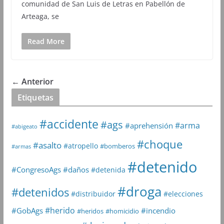
comunidad de San Luis de Letras en Pabellón de
Arteaga, se
Read More
← Anterior
Etiquetas
#accidente
#ags
#arma
#aprehensión
#abigeato
#choque
#asalto
#atropello
#bomberos
#armas
#detenido
#daños
#CongresoAgs
#detenida
#droga
#detenidos
#distribuidor
#elecciones
#herido
#GobAgs
#incendio
#heridos
#homicidio