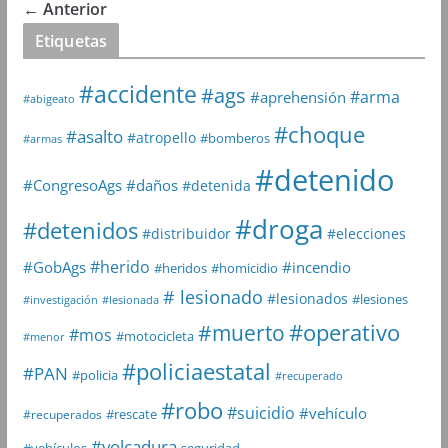
← Anterior
Etiquetas
#accidente
#ags
#arma
#aprehensión
#abigeato
#choque
#asalto
#atropello
#bomberos
#armas
#detenido
#daños
#CongresoAgs
#detenida
#droga
#detenidos
#distribuidor
#elecciones
#herido
#GobAgs
#incendio
#heridos
#homicidio
# lesionado
#lesionados
#lesiones
#investigación
#lesionada
#muerto
#operativo
#mos
#motocicleta
#menor
#policiaestatal
#PAN
#policia
#recuperado
#robo
#suicidio
#vehículo
#rescate
#recuperados
#volcadura
seguridad