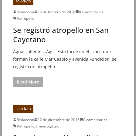
POLICÍACO
Redacción
16 de febrero de 2018
0 comentarios
#atropello
Se registró atropello en San
Cayetano
Aguascalientes, Ags.- Esta tarde en el cruce que
forman la calle Mar Caspio y avenida Fundición, se
registró un atropello
Read More
POLICÍACO
Redacción
12 de diciembre de 2016
0 comentarios
#atropello
,
#muerto
,
#taxi