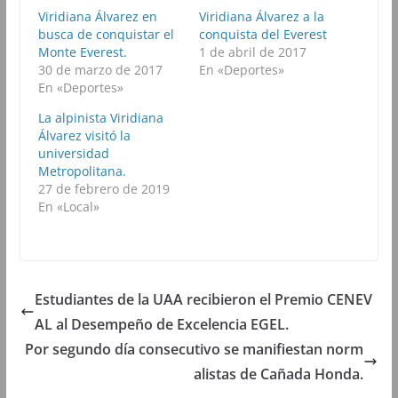
n
n
n
n
Viridiana Álvarez en
Viridiana Álvarez a la
F
T
W
T
busca de conquistar el
a
w
h
conquista del Everest
e
c
i
a
l
Monte Everest.
1 de abril de 2017
e
t
t
e
b
t
s
g
30 de marzo de 2017
En «Deportes»
o
e
A
r
En «Deportes»
o
r
p
a
k
(
p
m
(
S
(
(
La alpinista Viridiana
S
e
S
S
Álvarez visitó la
e
a
e
e
a
b
a
a
universidad
b
r
b
b
Metropolitana.
r
e
r
r
e
e
e
e
27 de febrero de 2019
e
n
e
e
En «Local»
n
u
n
n
u
n
u
u
n
a
n
n
a
v
a
a
v
e
v
v
e
n
e
e
n
t
n
n
t
a
t
t
Estudiantes de la UAA recibieron el Premio CENEV
a
n
a
a
n
a
n
n
AL al Desempeño de Excelencia EGEL.
a
n
a
a
n
u
n
n
u
e
u
u
Por segundo día consecutivo se manifiestan norm
e
v
e
e
v
a
v
v
alistas de Cañada Honda.
a
)
a
a
)
)
)