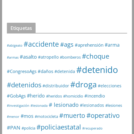
Etiquetas
#accidente
#ags
#arma
#aprehensión
#abigeato
#choque
#asalto
#atropello
#bomberos
#armas
#detenido
#daños
#CongresoAgs
#detenida
#droga
#detenidos
#distribuidor
#elecciones
#herido
#GobAgs
#incendio
#heridos
#homicidio
# lesionado
#lesionados
#lesiones
#investigación
#lesionada
#muerto
#operativo
#mos
#motocicleta
#menor
#policiaestatal
#PAN
#policia
#recuperado