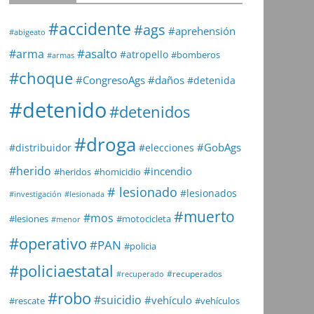
#accidente
#ags
#aprehensión
#abigeato
#asalto
#arma
#atropello
#bomberos
#armas
#choque
#daños
#CongresoAgs
#detenida
#detenido
#detenidos
#droga
#GobAgs
#distribuidor
#elecciones
#herido
#incendio
#heridos
#homicidio
# lesionado
#lesionados
#investigación
#lesionada
#muerto
#mos
#lesiones
#motocicleta
#menor
#operativo
#PAN
#policia
#policiaestatal
#recuperados
#recuperado
#robo
#suicidio
#vehículo
#rescate
#vehículos