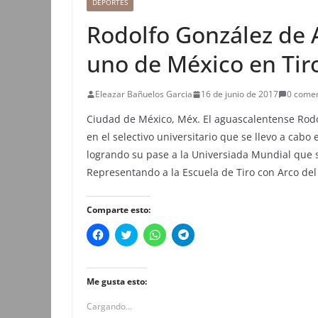
DEPORTES
Rodolfo González de 
uno de México en Tir
Eleazar Bañuelos Garcia
16 de junio de 2017
0 comen
Ciudad de México, Méx. El aguascalentense Rodo
en el selectivo universitario que se llevo a cab
logrando su pase a la Universiada Mundial que s
Representando a la Escuela de Tiro con Arco de
Comparte esto:
H
H
H
H
a
a
a
a
z
z
z
z
c
c
c
c
l
l
l
l
i
i
i
i
Me gusta esto:
c
c
c
c
p
p
p
p
Cargando...
a
a
a
a
r
r
r
r