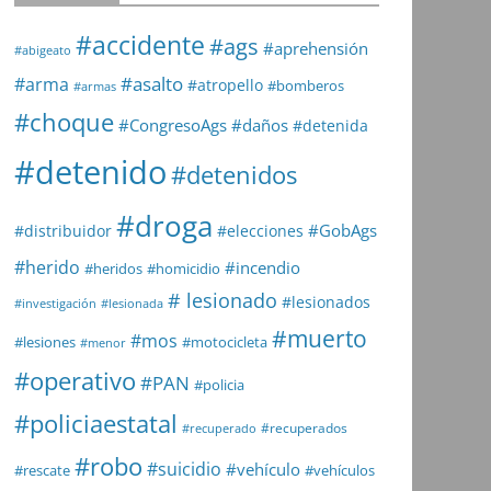
#accidente
#ags
#aprehensión
#abigeato
#asalto
#arma
#atropello
#bomberos
#armas
#choque
#daños
#CongresoAgs
#detenida
#detenido
#detenidos
#droga
#GobAgs
#distribuidor
#elecciones
#herido
#incendio
#heridos
#homicidio
# lesionado
#lesionados
#investigación
#lesionada
#muerto
#mos
#lesiones
#motocicleta
#menor
#operativo
#PAN
#policia
#policiaestatal
#recuperados
#recuperado
#robo
#suicidio
#vehículo
#rescate
#vehículos