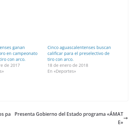
tenses ganan
Cinco aguascalentenses buscan
oro en campeonato
calificar para el preselectivo de
iro con arco.
tiro con arco.
re de 2017
18 de enero de 2018
s»
En «Deportes»
os pa
Presenta Gobierno del Estado programa «ÁMAT
E»