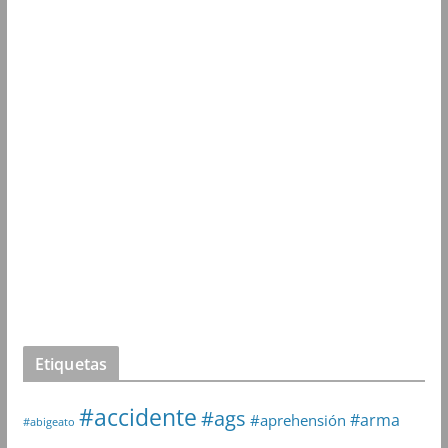
Etiquetas
#accidente
#ags
#arma
#aprehensión
#abigeato