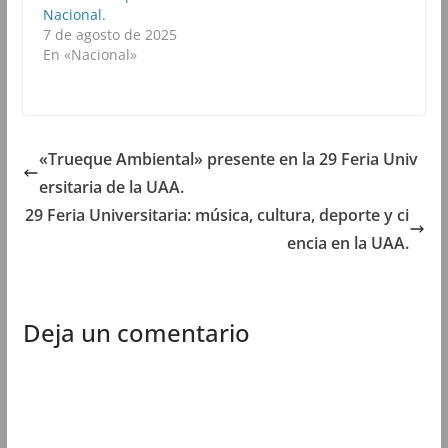
e
e
e
e
Nacional.
e
n
e
e
7 de agosto de 2025
n
u
n
n
u
n
u
u
En «Nacional»
n
a
n
n
a
v
a
a
v
e
v
v
e
n
e
e
n
t
n
n
t
a
t
t
a
n
a
a
n
a
n
n
«Trueque Ambiental» presente en la 29 Feria Univ
a
n
a
a
n
u
n
n
ersitaria de la UAA.
u
e
u
u
e
v
e
e
29 Feria Universitaria: música, cultura, deporte y ci
v
a
v
v
a
)
a
a
encia en la UAA.
)
)
)
Deja un comentario