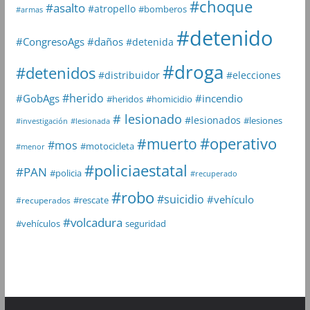
#choque
#asalto
#atropello
#bomberos
#armas
#detenido
#daños
#CongresoAgs
#detenida
#droga
#detenidos
#distribuidor
#elecciones
#herido
#GobAgs
#incendio
#heridos
#homicidio
# lesionado
#lesionados
#lesiones
#investigación
#lesionada
#muerto
#operativo
#mos
#motocicleta
#menor
#policiaestatal
#PAN
#policia
#recuperado
#robo
#suicidio
#vehículo
#rescate
#recuperados
#volcadura
seguridad
#vehículos