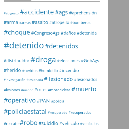
#accidente
#ags
#aprehensión
#abigeato
#asalto
#arma
#atropello
#bomberos
#armas
#choque
#daños
#CongresoAgs
#detenida
#detenido
#detenidos
#droga
#GobAgs
#distribuidor
#elecciones
#herido
#incendio
#heridos
#homicidio
# lesionado
#lesionados
#investigación
#lesionada
#muerto
#mos
#lesiones
#motocicleta
#menor
#operativo
#PAN
#policia
#policiaestatal
#recuperados
#recuperado
#robo
#suicidio
#vehículo
#rescate
#vehículos