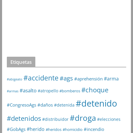
Etiquetas
#accidente
#ags
#arma
#aprehensión
#abigeato
#choque
#asalto
#atropello
#bomberos
#armas
#detenido
#daños
#CongresoAgs
#detenida
#droga
#detenidos
#distribuidor
#elecciones
#herido
#GobAgs
#incendio
#heridos
#homicidio