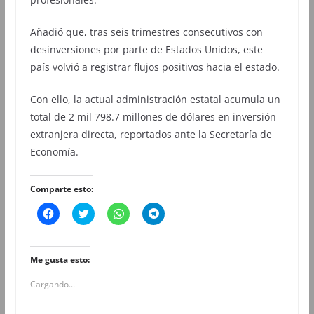
Añadió que, tras seis trimestres consecutivos con
desinversiones por parte de Estados Unidos, este
país volvió a registrar flujos positivos hacia el estado.
Con ello, la actual administración estatal acumula un
total de 2 mil 798.7 millones de dólares en inversión
extranjera directa, reportados ante la Secretaría de
Economía.
Comparte esto:
H
H
H
H
a
a
a
a
z
z
z
z
c
c
c
c
l
l
l
l
i
i
i
i
Me gusta esto:
c
c
c
c
p
p
p
p
Cargando...
a
a
a
a
r
r
r
r
a
a
a
a
c
c
c
c