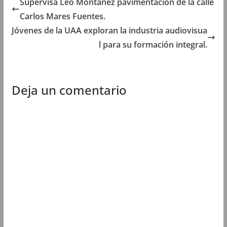
Supervisa Leo Montañez pavimentación de la calle
a
n
a
a
n
a
n
n
Carlos Mares Fuentes.
a
n
a
a
n
u
n
n
u
e
u
u
Jóvenes de la UAA exploran la industria audiovisua
e
v
e
e
v
a
v
v
l para su formación integral.
a
)
a
a
)
)
)
Deja un comentario