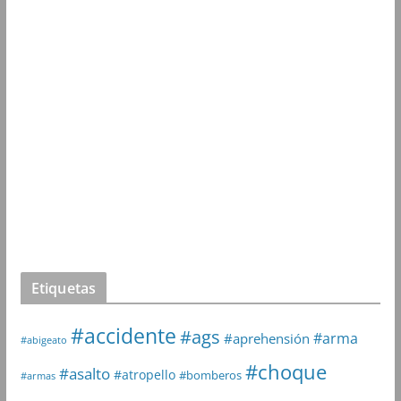
Etiquetas
#accidente
#ags
#arma
#aprehensión
#abigeato
#choque
#asalto
#atropello
#bomberos
#armas