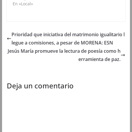
En «Local»
n
u
n
n
u
n
u
u
n
a
n
n
a
v
a
a
v
e
v
v
e
n
e
e
n
t
n
n
t
a
t
t
Prioridad que iniciativa del matrimonio igualitario l
a
n
a
a
n
a
n
n
legue a comisiones, a pesar de MORENA: ESN
a
n
a
a
n
u
n
n
u
e
u
u
Jesús María promueve la lectura de poesía como h
e
v
e
e
v
a
v
v
erramienta de paz.
a
)
a
a
)
)
)
Deja un comentario