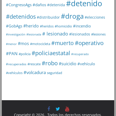
#detenido
#daños
#CongresoAgs
#detenida
#droga
#detenidos
#distribuidor
#elecciones
#herido
#GobAgs
#incendio
#heridos
#homicidio
# lesionado
#lesionados
#lesiones
#investigación
#lesionada
#muerto
#operativo
#mos
#motocicleta
#menor
#policiaestatal
#PAN
#policia
#recuperado
#robo
#suicidio
#vehículo
#rescate
#recuperados
#volcadura
seguridad
#vehículos
Copyright © 2026
. Todos los derechos reservados.