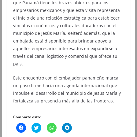
que Panamá tiene los brazos abiertos para los
empresarios mexicanos y que esta visita representa
el inicio de una relación estratégica para establecer
vínculos económicos y culturales duraderos con el
municipio de Jesús María. Reiteró además, que la
embajada está disponible para brindar apoyo a
aquellos empresarios interesados en expandirse a
través del canal logístico y comercial que ofrece su
país.
Este encuentro con el embajador panameño marca
un paso firme hacia una agenda internacional que
impulse el desarrollo del municipio de Jesús María y
fortalezca su presencia más allá de las fronteras.
Comparte esto:
H
H
H
H
a
a
a
a
z
z
z
z