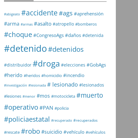
#accidente
#ags
#aprehensión
#abigeato
#asalto
#arma
#atropello
#bomberos
#armas
#choque
#daños
#CongresoAgs
#detenida
#detenido
#detenidos
#droga
#GobAgs
#distribuidor
#elecciones
#herido
#incendio
#heridos
#homicidio
# lesionado
#lesionados
#investigación
#lesionada
#muerto
#mos
#lesiones
#motocicleta
#menor
#operativo
#PAN
#policia
#policiaestatal
#recuperados
#recuperado
#robo
#suicidio
#vehículo
#rescate
#vehículos