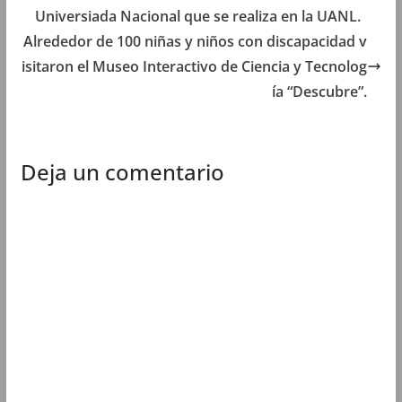
n
u
n
n
u
e
u
u
Universiada Nacional que se realiza en la UANL.
e
v
e
e
v
a
v
v
Alrededor de 100 niñas y niños con discapacidad v
a
)
a
a
)
)
)
isitaron el Museo Interactivo de Ciencia y Tecnolog
ía “Descubre”.
Deja un comentario