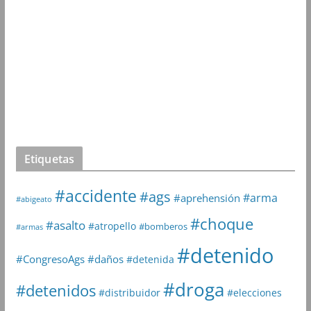
Etiquetas
#accidente
#ags
#arma
#aprehensión
#abigeato
#choque
#asalto
#atropello
#bomberos
#armas
#detenido
#daños
#CongresoAgs
#detenida
#droga
#detenidos
#distribuidor
#elecciones