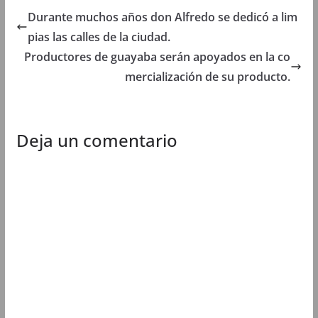
a
n
a
a
n
a
n
n
Durante muchos años don Alfredo se dedicó a lim
a
n
a
a
n
u
n
n
pias las calles de la ciudad.
u
e
u
u
e
v
e
e
Productores de guayaba serán apoyados en la co
v
a
v
v
a
)
a
a
mercialización de su producto.
)
)
)
Deja un comentario