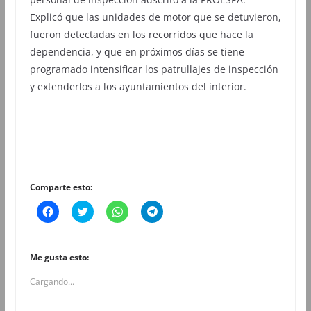
Explicó que las unidades de motor que se detuvieron,
fueron detectadas en los recorridos que hace la
dependencia, y que en próximos días se tiene
programado intensificar los patrullajes de inspección
y extenderlos a los ayuntamientos del interior.
Comparte esto:
H
H
H
H
a
a
a
a
z
z
z
z
c
c
c
c
l
l
l
l
i
i
i
i
Me gusta esto:
c
c
c
c
p
p
p
p
Cargando...
a
a
a
a
r
r
r
r
a
a
a
a
c
c
c
c