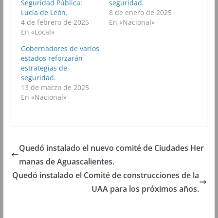
Seguridad Pública:
seguridad.
o
r
p
a
k
(
p
m
Lucía de León.
8 de enero de 2025
(
S
(
(
4 de febrero de 2025
En «Nacional»
S
e
S
S
e
a
e
e
En «Local»
a
b
a
a
b
r
b
b
Gobernadores de varios
r
e
r
r
e
e
e
e
estados reforzarán
e
n
e
e
estrategias de
n
u
n
n
u
n
u
u
seguridad.
n
a
n
n
13 de marzo de 2025
a
v
a
a
v
e
v
v
En «Nacional»
e
n
e
e
n
t
n
n
t
a
t
t
a
n
a
a
n
a
n
n
a
n
a
a
n
u
n
n
u
e
u
u
Quedó instalado el nuevo comité de Ciudades Her
e
v
e
e
v
a
v
v
manas de Aguascalientes.
a
)
a
a
)
)
)
Quedó instalado el Comité de construcciones de la
UAA para los próximos años.