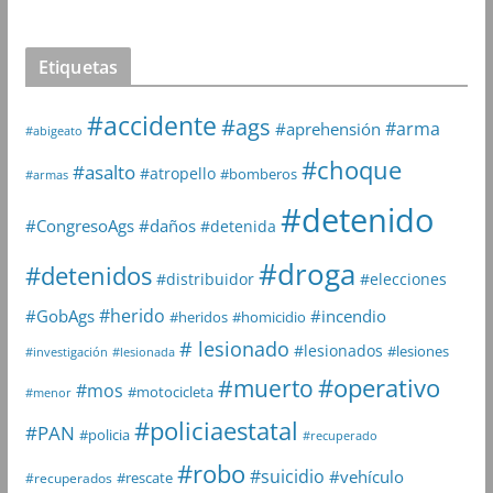
Etiquetas
#accidente
#ags
#arma
#aprehensión
#abigeato
#choque
#asalto
#atropello
#bomberos
#armas
#detenido
#daños
#CongresoAgs
#detenida
#droga
#detenidos
#distribuidor
#elecciones
#herido
#GobAgs
#incendio
#heridos
#homicidio
# lesionado
#lesionados
#lesiones
#investigación
#lesionada
#muerto
#operativo
#mos
#motocicleta
#menor
#policiaestatal
#PAN
#policia
#recuperado
#robo
#suicidio
#vehículo
#rescate
#recuperados