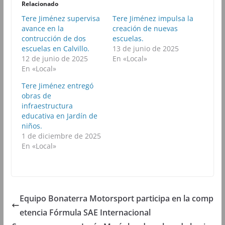
r
r
r
r
Relacionado
e
e
e
e
n
n
n
n
Tere Jiménez supervisa
Tere Jiménez impulsa la
F
T
W
T
avance en la
a
w
h
creación de nuevas
e
c
i
a
l
contrucción de dos
escuelas.
e
t
t
e
b
t
s
g
escuelas en Calvillo.
13 de junio de 2025
o
e
A
r
12 de junio de 2025
En «Local»
o
r
p
a
k
(
p
m
En «Local»
(
S
(
(
S
e
S
S
Tere Jiménez entregó
e
a
e
e
a
b
a
a
obras de
b
r
b
b
infraestructura
r
e
r
r
e
e
e
e
educativa en Jardín de
e
n
e
e
niños.
n
u
n
n
u
n
u
u
1 de diciembre de 2025
n
a
n
n
En «Local»
a
v
a
a
v
e
v
v
e
n
e
e
n
t
n
n
t
a
t
t
a
n
a
a
n
a
n
n
a
n
a
a
Equipo Bonaterra Motorsport participa en la comp
n
u
n
n
u
e
u
u
e
v
e
e
etencia Fórmula SAE Internacional
v
a
v
v
a
)
a
a