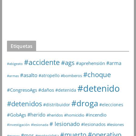
Etiquetas
#accidente
#ags
#arma
#aprehensión
#abigeato
#choque
#asalto
#atropello
#bomberos
#armas
#detenido
#daños
#CongresoAgs
#detenida
#droga
#detenidos
#distribuidor
#elecciones
#herido
#GobAgs
#incendio
#heridos
#homicidio
# lesionado
#lesionados
#lesiones
#investigación
#lesionada
#muerto
#operativo
#mos
#motocicleta
#menor