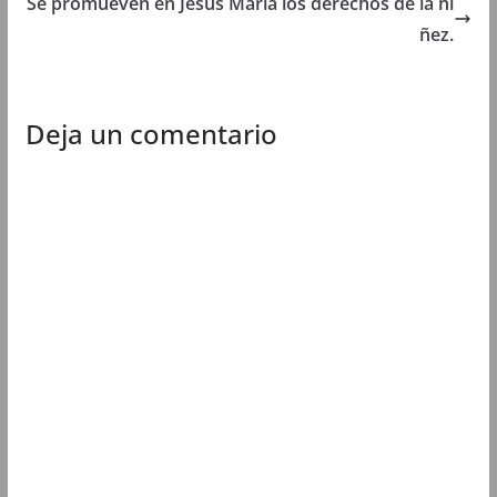
Se promueven en Jesús María los derechos de la ni
)
)
)
ñez.
Deja un comentario