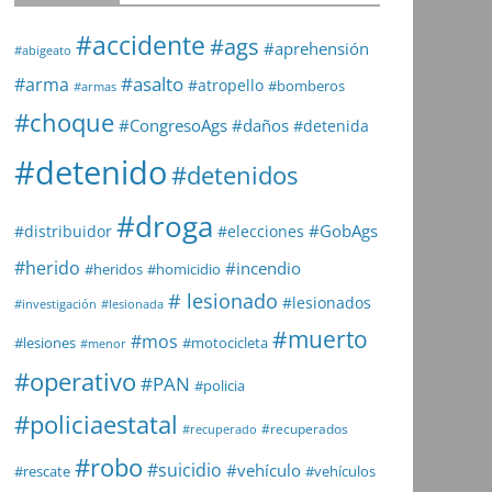
#accidente
#ags
#aprehensión
#abigeato
#asalto
#arma
#atropello
#bomberos
#armas
#choque
#daños
#CongresoAgs
#detenida
#detenido
#detenidos
#droga
#GobAgs
#distribuidor
#elecciones
#herido
#incendio
#heridos
#homicidio
# lesionado
#lesionados
#investigación
#lesionada
#muerto
#mos
#lesiones
#motocicleta
#menor
#operativo
#PAN
#policia
#policiaestatal
#recuperados
#recuperado
#robo
#suicidio
#vehículo
#rescate
#vehículos