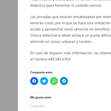
didáctico para fomentar el cuidado animal.
Las jornadas que estarán encabezadas por miem
tendrán costo, por lo que se hace una invitaci
acudir y aprovechar estos servicios en benefici
Clínica Veterinaria Móvil visitará un punto dife
atención en zonas urbanas y rurales.
En caso de requerir más información, los inter
al número 449 583 6703.
Comparte esto:
H
H
H
H
a
a
a
a
z
z
z
z
c
c
c
c
l
l
l
l
i
i
i
i
Me gusta esto:
c
c
c
c
p
p
p
p
Cargando...
a
a
a
a
r
r
r
r