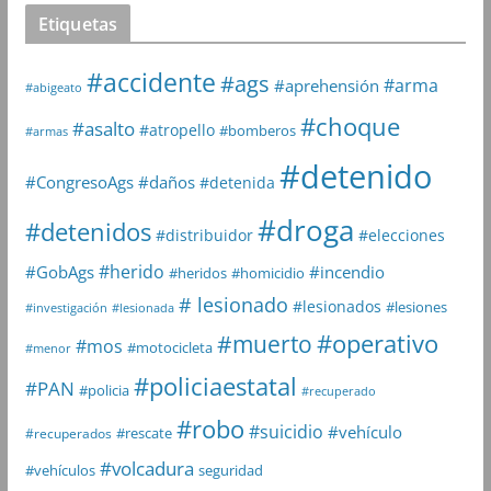
Etiquetas
#accidente
#ags
#arma
#aprehensión
#abigeato
#choque
#asalto
#atropello
#bomberos
#armas
#detenido
#daños
#CongresoAgs
#detenida
#droga
#detenidos
#distribuidor
#elecciones
#herido
#GobAgs
#incendio
#heridos
#homicidio
# lesionado
#lesionados
#lesiones
#investigación
#lesionada
#muerto
#operativo
#mos
#motocicleta
#menor
#policiaestatal
#PAN
#policia
#recuperado
#robo
#suicidio
#vehículo
#rescate
#recuperados
#volcadura
seguridad
#vehículos