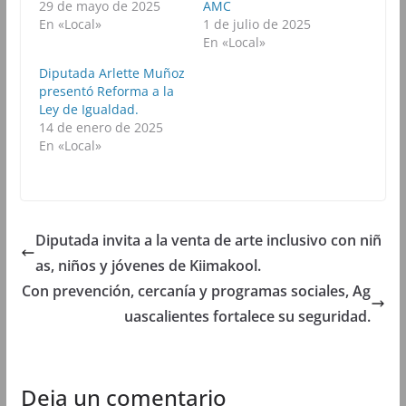
29 de mayo de 2025
AMC
e
t
t
e
b
t
s
g
En «Local»
1 de julio de 2025
o
e
A
r
En «Local»
o
r
p
a
k
(
p
m
(
S
(
(
Diputada Arlette Muñoz
S
e
S
S
presentó Reforma a la
e
a
e
e
a
b
a
a
Ley de Igualdad.
b
r
b
b
14 de enero de 2025
r
e
r
r
e
e
e
e
En «Local»
e
n
e
e
n
u
n
n
u
n
u
u
n
a
n
n
a
v
a
a
v
e
v
v
e
n
e
e
n
t
n
n
Diputada invita a la venta de arte inclusivo con niñ
t
a
t
t
a
n
a
a
as, niños y jóvenes de Kiimakool.
n
a
n
n
a
n
a
a
Con prevención, cercanía y programas sociales, Ag
n
u
n
n
u
e
u
u
uascalientes fortalece su seguridad.
e
v
e
e
v
a
v
v
a
)
a
a
)
)
)
Deja un comentario