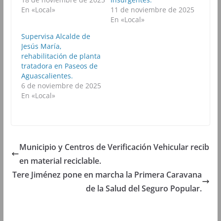
o
r
p
a
k
(
p
m
En «Local»
11 de noviembre de 2025
(
S
(
(
En «Local»
S
e
S
S
e
a
e
e
a
b
a
a
Supervisa Alcalde de
b
r
b
b
Jesús María,
r
e
r
r
e
e
e
e
rehabilitación de planta
e
n
e
e
tratadora en Paseos de
n
u
n
n
u
n
u
u
Aguascalientes.
n
a
n
n
6 de noviembre de 2025
a
v
a
a
v
e
v
v
En «Local»
e
n
e
e
n
t
n
n
t
a
t
t
a
n
a
a
n
a
n
n
a
n
a
a
n
u
n
n
u
e
u
u
Municipio y Centros de Verificación Vehicular recib
e
v
e
e
v
a
v
v
en material reciclable.
a
)
a
a
)
)
)
Tere Jiménez pone en marcha la Primera Caravana
de la Salud del Seguro Popular.