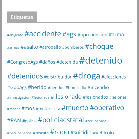
Etiquetas
#accidente
#ags
#arma
#aprehensión
#abigeato
#choque
#asalto
#atropello
#bomberos
#armas
#detenido
#daños
#CongresoAgs
#detenida
#droga
#detenidos
#distribuidor
#elecciones
#herido
#GobAgs
#incendio
#heridos
#homicidio
# lesionado
#lesionados
#lesiones
#investigación
#lesionada
#muerto
#operativo
#mos
#motocicleta
#menor
#policiaestatal
#PAN
#policia
#recuperado
#robo
#suicidio
#vehículo
#rescate
#recuperados