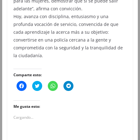
para las mujeres, demostrar que sí se puede salir
adelante”, afirma con convicción.
Hoy, avanza con disciplina, entusiasmo y una
profunda vocación de servicio, convencida de que
cada aprendizaje la acerca más a su objetivo:
convertirse en una policía cercana a la gente y
comprometida con la seguridad y la tranquilidad de
la ciudadanía.
Comparte esto:
H
H
H
H
a
a
a
a
z
z
z
z
c
c
c
c
l
l
l
l
i
i
i
i
Me gusta esto:
c
c
c
c
p
p
p
p
Cargando...
a
a
a
a
r
r
r
r
a
a
a
a
c
c
c
c
o
o
o
o
m
m
m
m