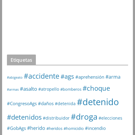
Etiquetas
#accidente
#ags
#arma
#aprehensión
#abigeato
#choque
#asalto
#atropello
#bomberos
#armas
#detenido
#daños
#CongresoAgs
#detenida
#droga
#detenidos
#distribuidor
#elecciones
#herido
#GobAgs
#incendio
#heridos
#homicidio