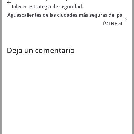
n
u
n
n
talecer estrategia de seguridad.
u
e
u
u
e
v
e
e
Aguascalientes de las ciudades más seguras del pa
v
a
v
v
a
)
a
a
ís: INEGI
)
)
)
Deja un comentario