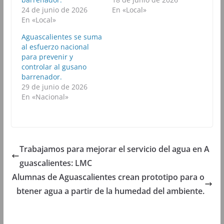
o
r
p
a
k
(
p
m
24 de junio de 2026
En «Local»
(
S
(
(
En «Local»
S
e
S
S
e
a
e
e
a
b
a
a
Aguascalientes se suma
b
r
b
b
al esfuerzo nacional
r
e
r
r
e
e
e
e
para prevenir y
e
n
e
e
controlar al gusano
n
u
n
n
u
n
u
u
barrenador.
n
a
n
n
29 de junio de 2026
a
v
a
a
v
e
v
v
En «Nacional»
e
n
e
e
n
t
n
n
t
a
t
t
a
n
a
a
n
a
n
n
a
n
a
a
n
u
n
n
u
e
u
u
Trabajamos para mejorar el servicio del agua en A
e
v
e
e
v
a
v
v
guascalientes: LMC
a
)
a
a
)
)
)
Alumnas de Aguascalientes crean prototipo para o
btener agua a partir de la humedad del ambiente.