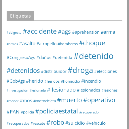
Etiquetas
#accidente
#ags
#arma
#aprehensión
#abigeato
#choque
#asalto
#atropello
#bomberos
#armas
#detenido
#daños
#CongresoAgs
#detenida
#droga
#detenidos
#distribuidor
#elecciones
#herido
#GobAgs
#incendio
#heridos
#homicidio
# lesionado
#lesionados
#lesiones
#investigación
#lesionada
#muerto
#operativo
#mos
#motocicleta
#menor
#policiaestatal
#PAN
#policia
#recuperado
#robo
#suicidio
#vehículo
#rescate
#recuperados