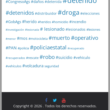
#detenido
#daños
#CongresoAgs
#detenida
#droga
#detenidos
#distribuidor
#elecciones
#herido
#GobAgs
#incendio
#heridos
#homicidio
# lesionado
#lesionados
#lesiones
#investigación
#lesionada
#muerto
#operativo
#mos
#motocicleta
#menor
#policiaestatal
#PAN
#policia
#recuperado
#robo
#suicidio
#vehículo
#rescate
#recuperados
#volcadura
seguridad
#vehículos
Copyright © 2026
. Todos los derechos reservados.