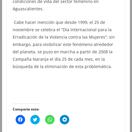
condiciones de vida del sector femenino en
Aguascalientes.
Cabe hacer mención que desde 1999, el 25 de
noviembre se celebra el “Día Internacional para la
Erradicación de la Violencia contra las Mujeres”; sin
embargo, para visibilizar este fenómeno alrededor
del planeta, se puso en marcha a partir de 2008 la
Campaña Naranja el día 25 de cada mes, en la
búsqueda de la eliminación de esta problemática.
Comparte esto:
H
H
H
H
a
a
a
a
z
z
z
z
c
c
c
c