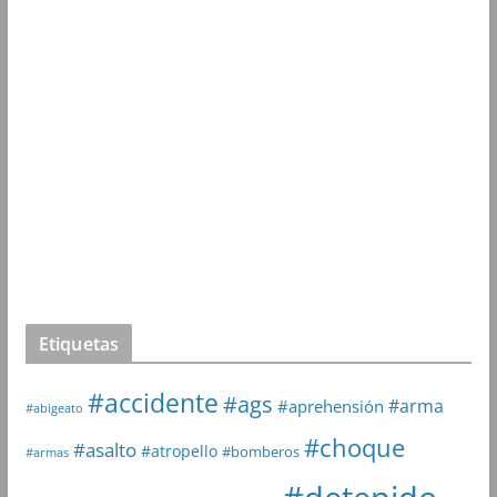
Etiquetas
#accidente
#ags
#arma
#aprehensión
#abigeato
#choque
#asalto
#atropello
#bomberos
#armas