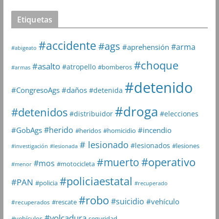
Etiquetas
#accidente
#ags
#arma
#aprehensión
#abigeato
#choque
#asalto
#atropello
#bomberos
#armas
#detenido
#daños
#CongresoAgs
#detenida
#droga
#detenidos
#distribuidor
#elecciones
#herido
#GobAgs
#incendio
#heridos
#homicidio
# lesionado
#lesionados
#lesiones
#investigación
#lesionada
#muerto
#operativo
#mos
#motocicleta
#menor
#policiaestatal
#PAN
#policia
#recuperado
#robo
#suicidio
#vehículo
#rescate
#recuperados
#volcadura
seguridad
#vehículos