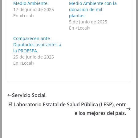
c
i
a
l
Medio Ambiente.
Medio Ambiente con la
e
t
t
e
b
t
s
g
17 de junio de 2025
donación de mil
o
e
A
r
En «Local»
plantas.
o
r
p
a
k
(
p
m
5 de junio de 2025
(
S
(
(
En «Local»
S
e
S
S
e
a
e
e
a
b
a
a
Comparecen ante
b
r
b
b
Diputados aspirantes a
r
e
r
r
e
e
e
e
la PROESPA.
e
n
e
e
25 de junio de 2025
n
u
n
n
u
n
u
u
En «Local»
n
a
n
n
a
v
a
a
v
e
v
v
e
n
e
e
n
t
n
n
t
a
t
t
a
n
a
a
n
a
n
n
Servicio Social.
a
n
a
a
n
u
n
n
El Laboratorio Estatal de Salud Pública (LESP), entr
u
e
u
u
e
v
e
e
e los mejores del país.
v
a
v
v
a
)
a
a
)
)
)