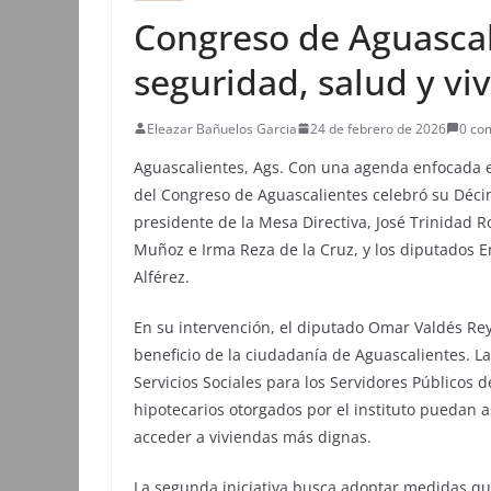
Congreso de Aguasca
seguridad, salud y vi
Eleazar Bañuelos Garcia
24 de febrero de 2026
0 co
Aguascalientes, Ags. Con una agenda enfocada en
del Congreso de Aguascalientes celebró su Déc
presidente de la Mesa Directiva, José Trinidad R
Muñoz e Irma Reza de la Cruz, y los diputados
Alférez.
En su intervención, el diputado Omar Valdés Rey
beneficio de la ciudadanía de Aguascalientes. L
Servicios Sociales para los Servidores Públicos d
hipotecarios otorgados por el instituto puedan a
acceder a viviendas más dignas.
La segunda iniciativa busca adoptar medidas que