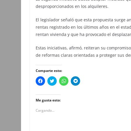
desproporcionados en los alquileres.
El legislador señaló que esta propuesta surge an
rentas registrado en los últimos años en el esta
rentan vivienda y que ha provocado el desplaz
Estas iniciativas, afirmó, reiteran su compromis
de reformas claras orientadas a proteger sus de
Comparte esto:
H
H
H
H
a
a
a
a
z
z
z
z
c
c
c
c
l
l
l
l
i
i
i
i
Me gusta esto:
c
c
c
c
p
p
p
p
Cargando...
a
a
a
a
r
r
r
r
a
a
a
a
c
c
c
c
o
o
o
o
m
m
m
m