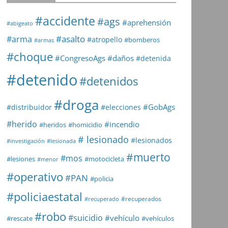
#accidente
#ags
#aprehensión
#abigeato
#asalto
#arma
#atropello
#bomberos
#armas
#choque
#daños
#CongresoAgs
#detenida
#detenido
#detenidos
#droga
#GobAgs
#distribuidor
#elecciones
#herido
#incendio
#heridos
#homicidio
# lesionado
#lesionados
#investigación
#lesionada
#muerto
#mos
#lesiones
#motocicleta
#menor
#operativo
#PAN
#policia
#policiaestatal
#recuperados
#recuperado
#robo
#suicidio
#vehículo
#rescate
#vehículos