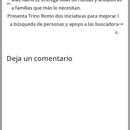
t
a
t
t
a
n
a
a
a familias que más lo necesitan.
n
a
n
n
a
n
a
a
Presenta Trino Romo dos iniciativas para mejorar l
n
u
n
n
u
e
u
u
a búsqueda de personas y apoyo a las buscadora
e
v
e
e
v
a
v
v
s.
a
)
a
a
)
)
)
Deja un comentario