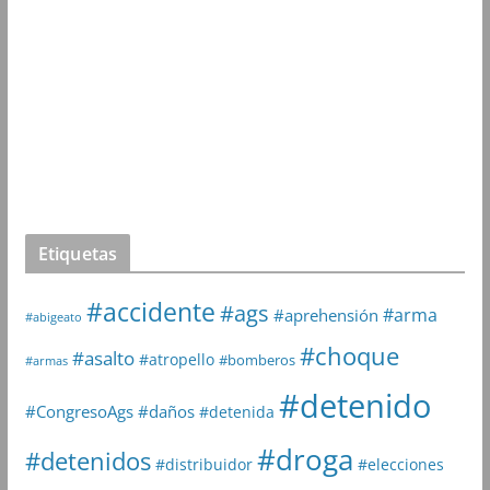
Etiquetas
#accidente
#ags
#arma
#aprehensión
#abigeato
#choque
#asalto
#atropello
#bomberos
#armas
#detenido
#daños
#CongresoAgs
#detenida
#droga
#detenidos
#distribuidor
#elecciones