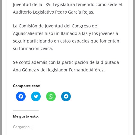
Juventud de la LXVI Legislatura teniendo como sede el
Auditorio Legislativo Pedro García Rojas.
La Comisión de Juventud del Congreso de
Aguascalientes hizo un llamado a las y los jóvenes a
seguir participando en estos espacios que fomentan
su formación cívica.
Se contó además con la participación de la diputada
Ana Gómez y del legislador Fernando Alférez.
Comparte esto:
H
H
H
H
a
a
a
a
z
z
z
z
c
c
c
c
l
l
l
l
i
i
i
i
Me gusta esto:
c
c
c
c
p
p
p
p
Cargando...
a
a
a
a
r
r
r
r
a
a
a
a