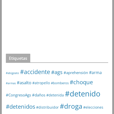
Etiquetas
#accidente
#ags
#arma
#aprehensión
#abigeato
#choque
#asalto
#atropello
#bomberos
#armas
#detenido
#daños
#CongresoAgs
#detenida
#droga
#detenidos
#distribuidor
#elecciones