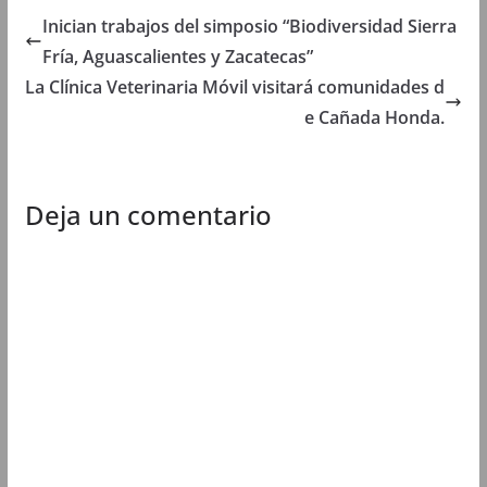
t
a
t
t
Inician trabajos del simposio “Biodiversidad Sierra
a
n
a
a
n
a
n
n
Fría, Aguascalientes y Zacatecas”
a
n
a
a
n
u
n
n
u
e
u
u
La Clínica Veterinaria Móvil visitará comunidades d
e
v
e
e
v
a
v
v
e Cañada Honda.
a
)
a
a
)
)
)
Deja un comentario