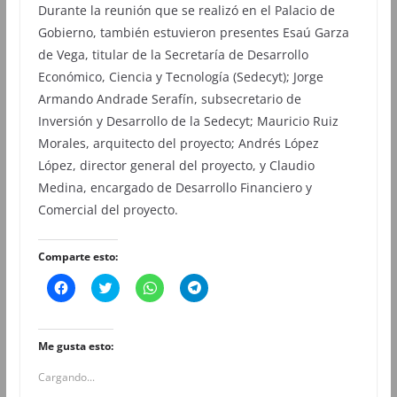
Durante la reunión que se realizó en el Palacio de
Gobierno, también estuvieron presentes Esaú Garza
de Vega, titular de la Secretaría de Desarrollo
Económico, Ciencia y Tecnología (Sedecyt); Jorge
Armando Andrade Serafín, subsecretario de
Inversión y Desarrollo de la Sedecyt; Mauricio Ruiz
Morales, arquitecto del proyecto; Andrés López
López, director general del proyecto, y Claudio
Medina, encargado de Desarrollo Financiero y
Comercial del proyecto.
Comparte esto:
H
H
H
H
a
a
a
a
z
z
z
z
c
c
c
c
l
l
l
l
i
i
i
i
Me gusta esto:
c
c
c
c
p
p
p
p
Cargando...
a
a
a
a
r
r
r
r