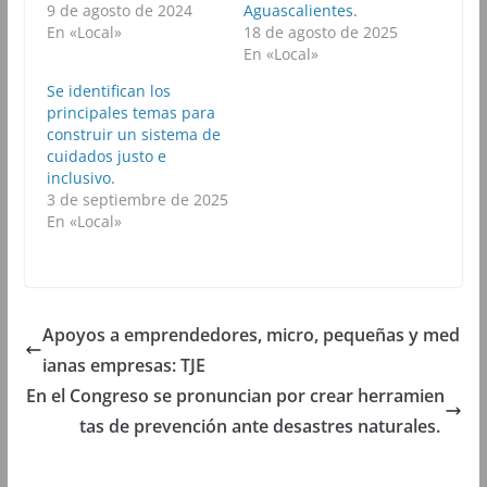
o
e
A
r
9 de agosto de 2024
Aguascalientes.
o
r
p
a
k
(
p
m
En «Local»
18 de agosto de 2025
(
S
(
(
En «Local»
S
e
S
S
e
a
e
e
a
b
a
a
Se identifican los
b
r
b
b
principales temas para
r
e
r
r
e
e
e
e
construir un sistema de
e
n
e
e
cuidados justo e
n
u
n
n
u
n
u
u
inclusivo.
n
a
n
n
3 de septiembre de 2025
a
v
a
a
v
e
v
v
En «Local»
e
n
e
e
n
t
n
n
t
a
t
t
a
n
a
a
n
a
n
n
a
n
a
a
n
u
n
n
u
e
u
u
Apoyos a emprendedores, micro, pequeñas y med
e
v
e
e
v
a
v
v
ianas empresas: TJE
a
)
a
a
)
)
)
En el Congreso se pronuncian por crear herramien
tas de prevención ante desastres naturales.