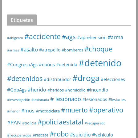
Etiquetas
#accidente
#ags
#arma
#aprehensión
#abigeato
#choque
#asalto
#atropello
#bomberos
#armas
#detenido
#daños
#CongresoAgs
#detenida
#droga
#detenidos
#distribuidor
#elecciones
#herido
#GobAgs
#incendio
#heridos
#homicidio
# lesionado
#lesionados
#lesiones
#investigación
#lesionada
#muerto
#operativo
#mos
#motocicleta
#menor
#policiaestatal
#PAN
#policia
#recuperado
#robo
#suicidio
#vehículo
#rescate
#recuperados