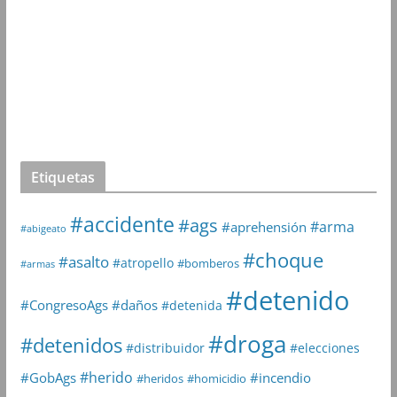
Etiquetas
#accidente
#ags
#arma
#aprehensión
#abigeato
#choque
#asalto
#atropello
#bomberos
#armas
#detenido
#daños
#CongresoAgs
#detenida
#droga
#detenidos
#distribuidor
#elecciones
#herido
#GobAgs
#incendio
#heridos
#homicidio