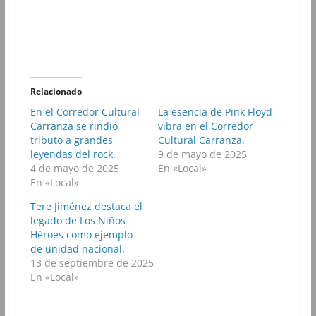
a
a
a
a
c
c
c
c
o
o
o
o
m
m
m
m
p
p
p
p
a
a
a
a
r
r
r
r
t
t
t
t
i
i
i
i
r
r
r
r
Relacionado
e
e
e
e
n
n
n
n
En el Corredor Cultural
La esencia de Pink Floyd
F
T
W
T
Carranza se rindió
a
w
h
vibra en el Corredor
e
c
i
a
l
tributo a grandes
Cultural Carranza.
e
t
t
e
b
t
s
g
leyendas del rock.
9 de mayo de 2025
o
e
A
r
4 de mayo de 2025
En «Local»
o
r
p
a
k
(
p
m
En «Local»
(
S
(
(
S
e
S
S
Tere Jiménez destaca el
e
a
e
e
a
b
a
a
legado de Los Niños
b
r
b
b
Héroes como ejemplo
r
e
r
r
e
e
e
e
de unidad nacional.
e
n
e
e
13 de septiembre de 2025
n
u
n
n
u
n
u
u
En «Local»
n
a
n
n
a
v
a
a
v
e
v
v
e
n
e
e