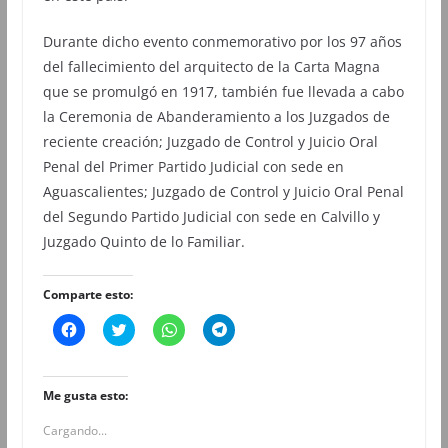
Durante dicho evento conmemorativo por los 97 años
del fallecimiento del arquitecto de la Carta Magna
que se promulgó en 1917, también fue llevada a cabo
la Ceremonia de Abanderamiento a los Juzgados de
reciente creación; Juzgado de Control y Juicio Oral
Penal del Primer Partido Judicial con sede en
Aguascalientes; Juzgado de Control y Juicio Oral Penal
del Segundo Partido Judicial con sede en Calvillo y
Juzgado Quinto de lo Familiar.
Comparte esto:
H
H
H
H
a
a
a
a
z
z
z
z
c
c
c
c
l
l
l
l
i
i
i
i
Me gusta esto:
c
c
c
c
p
p
p
p
Cargando...
a
a
a
a
r
r
r
r