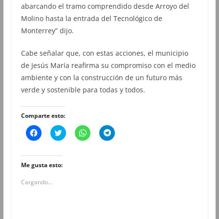
abarcando el tramo comprendido desde Arroyo del
Molino hasta la entrada del Tecnológico de
Monterrey” dijo.
Cabe señalar que, con estas acciones, el municipio
de Jesús María reafirma su compromiso con el medio
ambiente y con la construcción de un futuro más
verde y sostenible para todas y todos.
Comparte esto:
H
H
H
H
a
a
a
a
z
z
z
z
c
c
c
c
l
l
l
l
i
i
i
i
Me gusta esto:
c
c
c
c
p
p
p
p
Cargando...
a
a
a
a
r
r
r
r
a
a
a
a
c
c
c
c
o
o
o
o
m
m
m
m