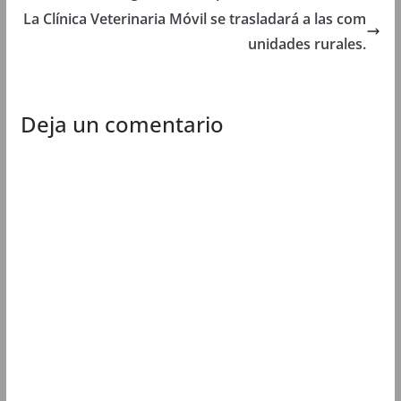
n
u
n
n
La Clínica Veterinaria Móvil se trasladará a las com
u
e
u
u
e
v
e
e
unidades rurales.
v
a
v
v
a
)
a
a
)
)
)
Deja un comentario