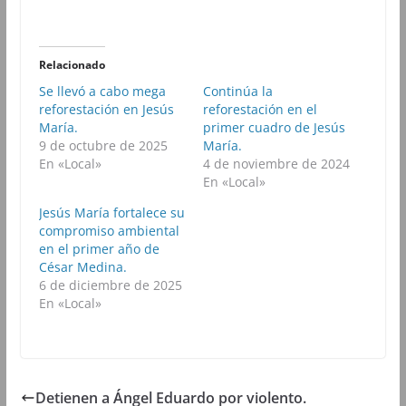
p
p
p
p
a
a
a
a
r
r
r
r
t
t
t
t
i
i
i
i
r
r
r
r
Relacionado
e
e
e
e
n
n
n
n
Se llevó a cabo mega
Continúa la
F
T
W
T
reforestación en Jesús
a
w
h
reforestación en el
e
c
i
a
l
María.
primer cuadro de Jesús
e
t
t
e
b
t
s
g
9 de octubre de 2025
María.
o
e
A
r
En «Local»
4 de noviembre de 2024
o
r
p
a
k
(
p
m
En «Local»
(
S
(
(
S
e
S
S
Jesús María fortalece su
e
a
e
e
a
b
a
a
compromiso ambiental
b
r
b
b
en el primer año de
r
e
r
r
e
e
e
e
César Medina.
e
n
e
e
6 de diciembre de 2025
n
u
n
n
u
n
u
u
En «Local»
n
a
n
n
a
v
a
a
v
e
v
v
e
n
e
e
n
t
n
n
t
a
t
t
a
n
a
a
n
a
n
n
Detienen a Ángel Eduardo por violento.
a
n
a
a