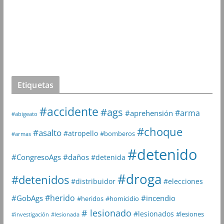
Etiquetas
#accidente
#ags
#arma
#aprehensión
#abigeato
#choque
#asalto
#atropello
#bomberos
#armas
#detenido
#daños
#CongresoAgs
#detenida
#droga
#detenidos
#distribuidor
#elecciones
#herido
#GobAgs
#incendio
#heridos
#homicidio
# lesionado
#lesionados
#lesiones
#investigación
#lesionada