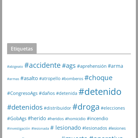
Etiquetas
#accidente
#ags
#arma
#aprehensión
#abigeato
#choque
#asalto
#atropello
#bomberos
#armas
#detenido
#daños
#CongresoAgs
#detenida
#droga
#detenidos
#distribuidor
#elecciones
#herido
#GobAgs
#incendio
#heridos
#homicidio
# lesionado
#lesionados
#lesiones
#investigación
#lesionada