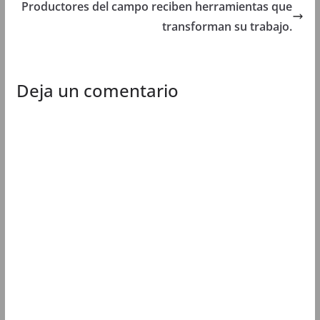
Productores del campo reciben herramientas que
v
a
v
v
a
)
a
a
transforman su trabajo.
)
)
)
Deja un comentario