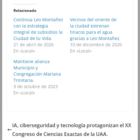
t
t
t
t
i
i
i
i
r
r
r
r
Relacionado
e
e
e
e
n
n
n
n
Continúa Leo Montañez
Vecinos del oriente de
F
T
W
T
con la estrategia
a
w
h
la ciudad estrenan
e
c
i
a
l
integral de subsidios la
tinacos para el agua
e
t
t
e
b
t
s
g
Ciudad de tu Vida.
gracias a Leo Montañez.
o
e
A
r
21 de abril de 2026
10 de diciembre de 2020
o
r
p
a
k
(
p
m
En «Local»
En «Local»
(
S
(
(
S
e
S
S
Mantiene alianza
e
a
e
e
a
b
a
a
Municipio y
b
r
b
b
Congregación Mariana
r
e
r
r
e
e
e
e
Trinitaria.
e
n
e
e
9 de octubre de 2023
n
u
n
n
u
n
u
u
En «Local»
n
a
n
n
a
v
a
a
v
e
v
v
e
n
e
e
n
t
n
n
t
a
t
t
a
n
a
a
n
a
n
n
IA, ciberseguridad y tecnología protagonizan el XX
a
n
a
a
n
u
n
n
Congreso de Ciencias Exactas de la UAA.
u
e
u
u
e
v
e
e