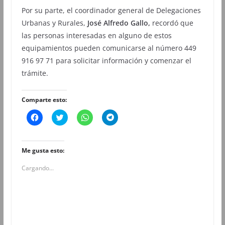
Por su parte, el coordinador general de Delegaciones
Urbanas y Rurales,
José
Alfredo Gallo,
recordó que
las personas interesadas en alguno de estos
equipamientos pueden comunicarse al número 449
916 97 71 para solicitar información y comenzar el
trámite.
Comparte esto:
H
H
H
H
a
a
a
a
z
z
z
z
c
c
c
c
l
l
l
l
i
i
i
i
Me gusta esto:
c
c
c
c
p
p
p
p
Cargando...
a
a
a
a
r
r
r
r
a
a
a
a
c
c
c
c
o
o
o
o
m
m
m
m
p
p
p
p
a
a
a
a
r
r
r
r