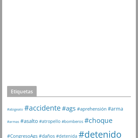
Etiquetas
#accidente
#ags
#arma
#aprehensión
#abigeato
#choque
#asalto
#atropello
#bomberos
#armas
#detenido
#daños
#CongresoAgs
#detenida