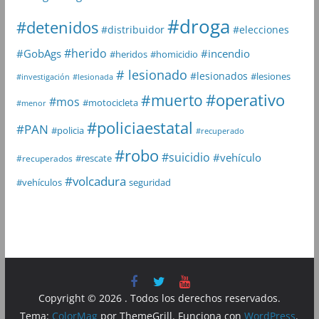
#droga
#detenidos
#distribuidor
#elecciones
#herido
#GobAgs
#incendio
#heridos
#homicidio
# lesionado
#lesionados
#lesiones
#investigación
#lesionada
#muerto
#operativo
#mos
#motocicleta
#menor
#policiaestatal
#PAN
#policia
#recuperado
#robo
#suicidio
#vehículo
#rescate
#recuperados
#volcadura
seguridad
#vehículos
Copyright © 2026
. Todos los derechos reservados.
Tema:
ColorMag
por ThemeGrill. Funciona con
WordPress
.