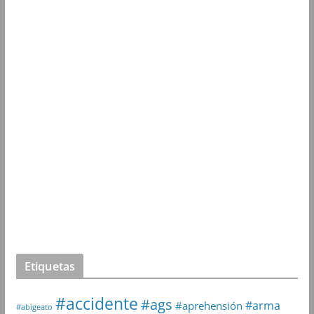
Etiquetas
#accidente
#ags
#arma
#aprehensión
#abigeato