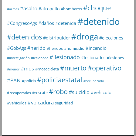
#choque
#asalto
#atropello
#bomberos
#armas
#detenido
#daños
#CongresoAgs
#detenida
#droga
#detenidos
#distribuidor
#elecciones
#herido
#GobAgs
#incendio
#heridos
#homicidio
# lesionado
#lesionados
#lesiones
#investigación
#lesionada
#muerto
#operativo
#mos
#motocicleta
#menor
#policiaestatal
#PAN
#policia
#recuperado
#robo
#suicidio
#vehículo
#rescate
#recuperados
#volcadura
seguridad
#vehículos