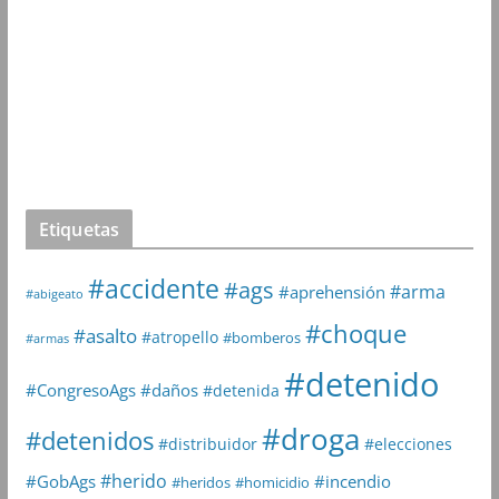
Etiquetas
#accidente
#ags
#arma
#aprehensión
#abigeato
#choque
#asalto
#atropello
#bomberos
#armas
#detenido
#daños
#CongresoAgs
#detenida
#droga
#detenidos
#distribuidor
#elecciones
#herido
#GobAgs
#incendio
#heridos
#homicidio