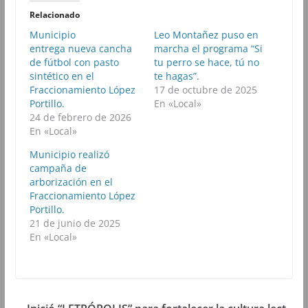
i
i
i
i
r
r
r
r
Relacionado
e
e
e
e
n
n
n
n
Municipio
Leo Montañez puso en
F
T
W
T
entrega nueva cancha
a
w
h
marcha el programa “Si
e
c
i
a
l
de fútbol con pasto
tu perro se hace, tú no
e
t
t
e
b
t
s
g
sintético en el
te hagas”.
o
e
A
r
Fraccionamiento López
17 de octubre de 2025
o
r
p
a
k
(
p
m
Portillo.
En «Local»
(
S
(
(
24 de febrero de 2026
S
e
S
S
e
a
e
e
En «Local»
a
b
a
a
b
r
b
b
Municipio realizó
r
e
r
r
e
e
e
e
campaña de
e
n
e
e
arborización en el
n
u
n
n
u
n
u
u
Fraccionamiento López
n
a
n
n
Portillo.
a
v
a
a
v
e
v
v
21 de junio de 2025
e
n
e
e
n
t
n
n
En «Local»
t
a
t
t
a
n
a
a
n
a
n
n
a
n
a
a
n
u
n
n
u
e
u
u
e
v
e
e
v
a
v
v