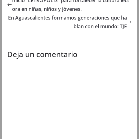
Inició “LETRÓPOLIS” para fortalecer la cultura lect
a
)
a
a
)
)
)
ora en niñas, niños y jóvenes.
En Aguascalientes formamos generaciones que ha
blan con el mundo: TJE
Deja un comentario