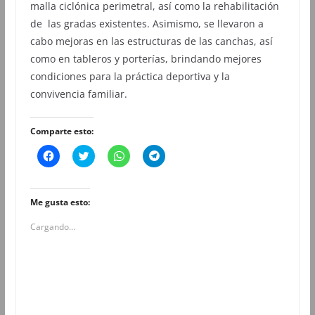
malla ciclónica perimetral, así como la rehabilitación
de las gradas existentes. Asimismo, se llevaron a
cabo mejoras en las estructuras de las canchas, así
como en tableros y porterías, brindando mejores
condiciones para la práctica deportiva y la
convivencia familiar.
Comparte esto:
H
H
H
H
a
a
a
a
z
z
z
z
c
c
c
c
l
l
l
l
i
i
i
i
Me gusta esto:
c
c
c
c
p
p
p
p
Cargando...
a
a
a
a
r
r
r
r
a
a
a
a
c
c
c
c
o
o
o
o
m
m
m
m
p
p
p
p
a
a
a
a
r
r
r
r
t
t
t
t