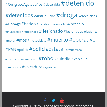
#detenido
#daños
#CongresoAgs
#detenida
#droga
#detenidos
#distribuidor
#elecciones
#herido
#GobAgs
#incendio
#heridos
#homicidio
# lesionado
#lesionados
#lesiones
#investigación
#lesionada
#muerto
#operativo
#mos
#motocicleta
#menor
#policiaestatal
#PAN
#policia
#recuperado
#robo
#suicidio
#vehículo
#rescate
#recuperados
#volcadura
seguridad
#vehículos
Copyright © 2026
. Todos los derechos reservados.