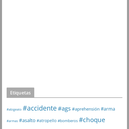
Etiquetas
#accidente
#ags
#arma
#aprehensión
#abigeato
#choque
#asalto
#atropello
#bomberos
#armas