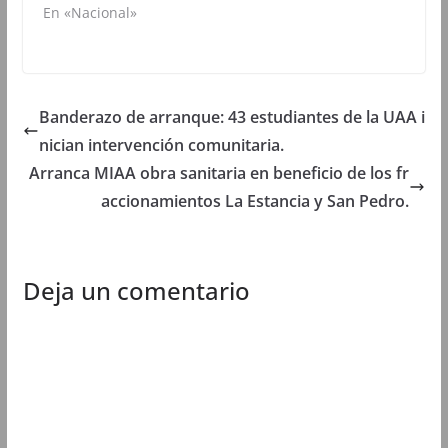
En «Nacional»
n
u
n
n
u
n
u
u
n
a
n
n
a
v
a
a
v
e
v
v
e
n
e
e
n
t
n
n
t
a
t
t
Banderazo de arranque: 43 estudiantes de la UAA i
a
n
a
a
n
a
n
n
nician intervención comunitaria.
a
n
a
a
n
u
n
n
u
e
u
u
Arranca MIAA obra sanitaria en beneficio de los fr
e
v
e
e
v
a
v
v
accionamientos La Estancia y San Pedro.
a
)
a
a
)
)
)
Deja un comentario