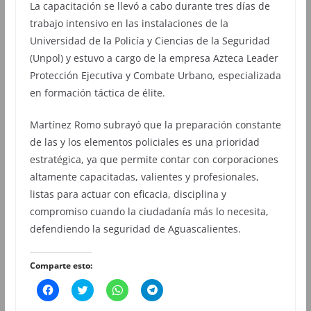
La capacitación se llevó a cabo durante tres días de
trabajo intensivo en las instalaciones de la
Universidad de la Policía y Ciencias de la Seguridad
(Unpol) y estuvo a cargo de la empresa Azteca Leader
Protección Ejecutiva y Combate Urbano, especializada
en formación táctica de élite.
Martínez Romo subrayó que la preparación constante
de las y los elementos policiales es una prioridad
estratégica, ya que permite contar con corporaciones
altamente capacitadas, valientes y profesionales,
listas para actuar con eficacia, disciplina y
compromiso cuando la ciudadanía más lo necesita,
defendiendo la seguridad de Aguascalientes.
Comparte esto:
H
H
H
H
a
a
a
a
z
z
z
z