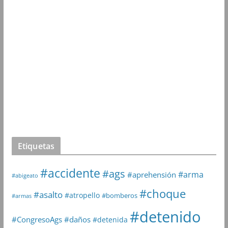
Etiquetas
#accidente
#ags
#arma
#aprehensión
#abigeato
#choque
#asalto
#atropello
#bomberos
#armas
#detenido
#daños
#CongresoAgs
#detenida