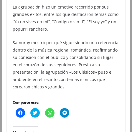
La agrupación hizo un emotivo recorrido por sus
grandes éxitos, entre los que destacaron temas como
“Ya no vives en mí”, “Contigo o sin ti”, “El soy yo” y un
popurri ranchero.
Samuray mostró por qué sigue siendo una referencia
dentro de la música regional romántica, reafirmando
su conexión con el público y consolidando su lugar
en el corazón de sus seguidores. Previo a su
presentación, la agrupación «Los Clásicos» puso el
ambiente en el recinto con temas icónicos que
corearon chicos y grandes.
Comparte esto:
H
H
H
H
a
a
a
a
z
z
z
z
c
c
c
c
l
l
l
l
i
i
i
i