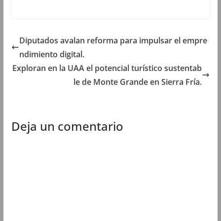
n
a
n
n
a
v
a
a
v
e
v
v
e
n
e
e
n
t
n
n
t
a
t
t
Diputados avalan reforma para impulsar el empre
a
n
a
a
n
a
n
n
ndimiento digital.
a
n
a
a
n
u
n
n
u
e
u
u
Exploran en la UAA el potencial turístico sustentab
e
v
e
e
v
a
v
v
le de Monte Grande en Sierra Fría.
a
)
a
a
)
)
)
Deja un comentario