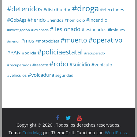
#droga
#detenidos
#distribuidor
#elecciones
#herido
#GobAgs
#incendio
#heridos
#homicidio
# lesionado
#lesionados
#lesiones
#investigación
#lesionada
#muerto
#operativo
#mos
#motocicleta
#menor
#policiaestatal
#PAN
#policia
#recuperado
#robo
#suicidio
#vehículo
#rescate
#recuperados
#volcadura
seguridad
#vehículos
Copyright © 2026
. Todos los derechos reservados.
Tema:
ColorMag
por ThemeGrill. Funciona con
WordPress
.