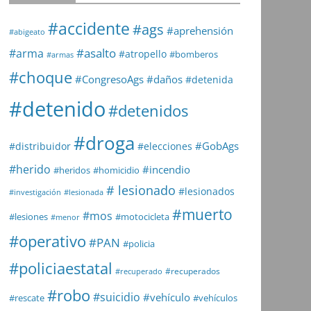
#accidente
#ags
#aprehensión
#abigeato
#asalto
#arma
#atropello
#bomberos
#armas
#choque
#daños
#CongresoAgs
#detenida
#detenido
#detenidos
#droga
#GobAgs
#distribuidor
#elecciones
#herido
#incendio
#heridos
#homicidio
# lesionado
#lesionados
#investigación
#lesionada
#muerto
#mos
#lesiones
#motocicleta
#menor
#operativo
#PAN
#policia
#policiaestatal
#recuperados
#recuperado
#robo
#suicidio
#vehículo
#rescate
#vehículos