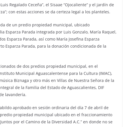
«Luis Regalado Ceceña”, el Sisaae “Ojocaliente” y el jardín de
a”; con estas acciones se da certeza legal a los planteles.
nada de un predio propiedad municipal, ubicado
ilia Esparza Parada integrada por Luis Gonzalo, María Raquel,
dos Esparza Parada, así como María Josefina Esparza
rto Esparza Parada, para la donación condicionada de la
cionados de dos predios propiedad municipal, en el
 Instituto Municipal Aguascalentense para la Cultura (IMAC),
 música Biznaga y otro más en Villas de Nuestra Señora de la
ntegral de la Familia del Estado de Aguascalientes, DIF
 de lavandería.
abildo aprobado en sesión ordinaria del día 7 de abril de
predio propiedad municipal ubicado en el fraccionamiento
 “Juntos por el Camino de la Diversidad A.C.” en donde no se