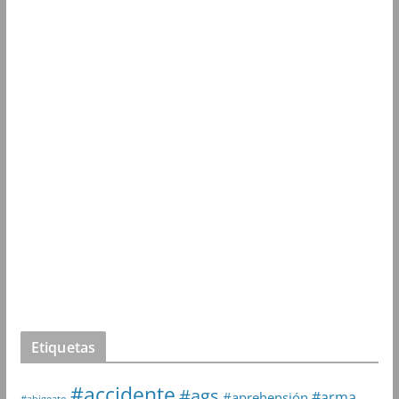
Etiquetas
#accidente
#ags
#arma
#aprehensión
#abigeato