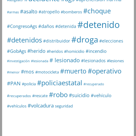
#choque
#asalto
#atropello
#bomberos
#armas
#detenido
#daños
#CongresoAgs
#detenida
#droga
#detenidos
#distribuidor
#elecciones
#herido
#GobAgs
#incendio
#heridos
#homicidio
# lesionado
#lesionados
#lesiones
#investigación
#lesionada
#muerto
#operativo
#mos
#motocicleta
#menor
#policiaestatal
#PAN
#policia
#recuperado
#robo
#suicidio
#vehículo
#rescate
#recuperados
#volcadura
seguridad
#vehículos