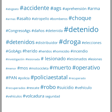
#accidente
#ags
#arma
#aprehensión
#abigeato
#choque
#asalto
#atropello
#bomberos
#armas
#detenido
#daños
#CongresoAgs
#detenida
#droga
#detenidos
#distribuidor
#elecciones
#herido
#GobAgs
#incendio
#heridos
#homicidio
# lesionado
#lesionados
#lesiones
#investigación
#lesionada
#muerto
#operativo
#mos
#motocicleta
#menor
#policiaestatal
#PAN
#policia
#recuperado
#robo
#suicidio
#vehículo
#rescate
#recuperados
#volcadura
seguridad
#vehículos