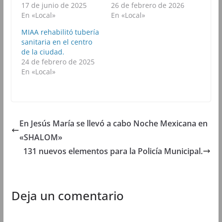
o
e
A
r
17 de junio de 2025
26 de febrero de 2026
o
r
p
a
k
(
p
m
En «Local»
En «Local»
(
S
(
(
S
e
S
S
MIAA rehabilitó tubería
e
a
e
e
a
b
a
a
sanitaria en el centro
b
r
b
b
de la ciudad.
r
e
r
r
e
e
e
e
24 de febrero de 2025
e
n
e
e
En «Local»
n
u
n
n
u
n
u
u
n
a
n
n
a
v
a
a
v
e
v
v
e
n
e
e
n
t
n
n
t
a
t
t
En Jesús María se llevó a cabo Noche Mexicana en
a
n
a
a
n
a
n
n
«SHALOM»
a
n
a
a
n
u
n
n
u
e
u
u
131 nuevos elementos para la Policía Municipal.
e
v
e
e
v
a
v
v
a
)
a
a
)
)
)
Deja un comentario