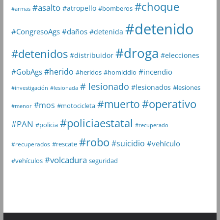
#choque
#asalto
#atropello
#bomberos
#armas
#detenido
#daños
#CongresoAgs
#detenida
#droga
#detenidos
#distribuidor
#elecciones
#herido
#GobAgs
#incendio
#heridos
#homicidio
# lesionado
#lesionados
#lesiones
#investigación
#lesionada
#muerto
#operativo
#mos
#motocicleta
#menor
#policiaestatal
#PAN
#policia
#recuperado
#robo
#suicidio
#vehículo
#rescate
#recuperados
#volcadura
seguridad
#vehículos