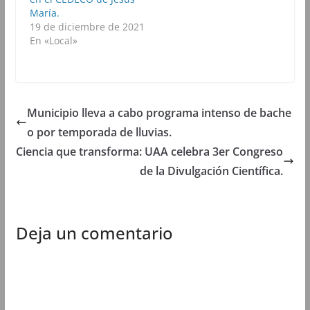
b
r
b
b
María.
r
e
r
r
e
e
e
e
19 de diciembre de 2021
e
n
e
e
En «Local»
n
u
n
n
u
n
u
u
n
a
n
n
a
v
a
a
v
e
v
v
e
n
e
e
n
t
n
n
t
a
t
t
Municipio lleva a cabo programa intenso de bache
a
n
a
a
n
a
n
n
o por temporada de lluvias.
a
n
a
a
n
u
n
n
u
e
u
u
Ciencia que transforma: UAA celebra 3er Congreso
e
v
e
e
v
a
v
v
de la Divulgación Científica.
a
)
a
a
)
)
)
Deja un comentario