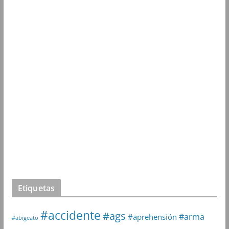
Etiquetas
#accidente
#ags
#arma
#aprehensión
#abigeato