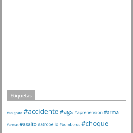
Etiquetas
#accidente
#ags
#arma
#aprehensión
#abigeato
#choque
#asalto
#atropello
#bomberos
#armas