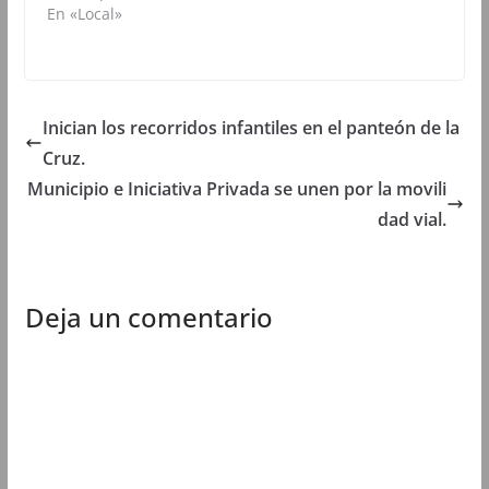
En «Local»
n
u
n
n
u
n
u
u
n
a
n
n
a
v
a
a
v
e
v
v
e
n
e
e
n
t
n
n
t
a
t
t
Inician los recorridos infantiles en el panteón de la
a
n
a
a
n
a
n
n
Cruz.
a
n
a
a
n
u
n
n
u
e
u
u
Municipio e Iniciativa Privada se unen por la movili
e
v
e
e
v
a
v
v
dad vial.
a
)
a
a
)
)
)
Deja un comentario