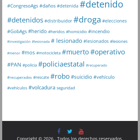
#detenido
#daños
#CongresoAgs
#detenida
#droga
#detenidos
#distribuidor
#elecciones
#herido
#GobAgs
#incendio
#heridos
#homicidio
# lesionado
#lesionados
#lesiones
#investigación
#lesionada
#muerto
#operativo
#mos
#motocicleta
#menor
#policiaestatal
#PAN
#policia
#recuperado
#robo
#suicidio
#vehículo
#rescate
#recuperados
#volcadura
seguridad
#vehículos
Copyright © 2026
. Todos los derechos reservados.