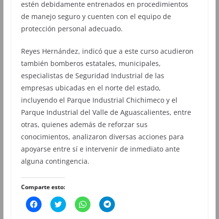
estén debidamente entrenados en procedimientos
de manejo seguro y cuenten con el equipo de
protección personal adecuado.
Reyes Hernández, indicó que a este curso acudieron
también bomberos estatales, municipales,
especialistas de Seguridad Industrial de las
empresas ubicadas en el norte del estado,
incluyendo el Parque Industrial Chichimeco y el
Parque Industrial del Valle de Aguascalientes, entre
otras, quienes además de reforzar sus
conocimientos, analizaron diversas acciones para
apoyarse entre sí e intervenir de inmediato ante
alguna contingencia.
Comparte esto:
H
H
H
H
a
a
a
a
z
z
z
z