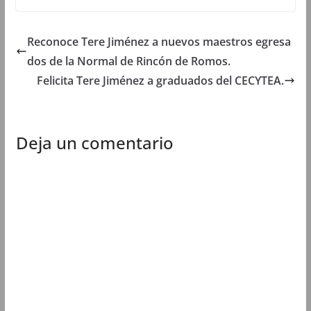
e
n
e
e
n
t
n
n
t
a
t
t
a
n
a
a
n
a
n
n
Reconoce Tere Jiménez a nuevos maestros egresa
a
n
a
a
n
u
n
n
dos de la Normal de Rincón de Romos.
u
e
u
u
e
v
e
e
Felicita Tere Jiménez a graduados del CECYTEA.
v
a
v
v
a
)
a
a
)
)
)
Deja un comentario