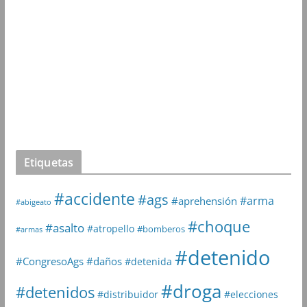
Etiquetas
#accidente
#ags
#arma
#aprehensión
#abigeato
#choque
#asalto
#atropello
#bomberos
#armas
#detenido
#daños
#CongresoAgs
#detenida
#droga
#detenidos
#distribuidor
#elecciones