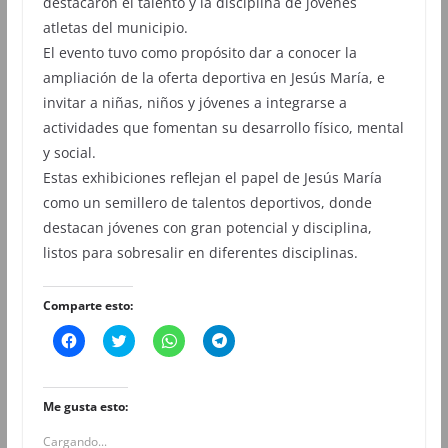
destacaron el talento y la disciplina de jóvenes
atletas del municipio.
El evento tuvo como propósito dar a conocer la
ampliación de la oferta deportiva en Jesús María, e
invitar a niñas, niños y jóvenes a integrarse a
actividades que fomentan su desarrollo físico, mental
y social.
Estas exhibiciones reflejan el papel de Jesús María
como un semillero de talentos deportivos, donde
destacan jóvenes con gran potencial y disciplina,
listos para sobresalir en diferentes disciplinas.
Comparte esto:
H
H
H
H
a
a
a
a
z
z
z
z
c
c
c
c
l
l
l
l
i
i
i
i
Me gusta esto:
c
c
c
c
p
p
p
p
Cargando...
a
a
a
a