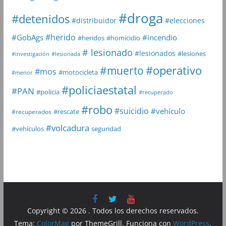
#droga
#detenidos
#distribuidor
#elecciones
#herido
#GobAgs
#incendio
#heridos
#homicidio
# lesionado
#lesionados
#lesiones
#investigación
#lesionada
#muerto
#operativo
#mos
#motocicleta
#menor
#policiaestatal
#PAN
#policia
#recuperado
#robo
#suicidio
#vehículo
#rescate
#recuperados
#volcadura
seguridad
#vehículos
Copyright © 2026
. Todos los derechos reservados.
Tema:
ColorMag
por ThemeGrill. Funciona con
WordPress
.