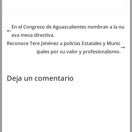
e
n
e
e
n
t
n
n
t
a
t
t
a
n
a
a
n
a
n
n
a
n
a
a
En el Congreso de Aguascalientes nombran a la nu
n
u
n
n
u
e
u
u
e
v
e
e
eva mesa directiva.
v
a
v
v
a
)
a
a
Reconoce Tere Jiménez a policías Estatales y Munic
)
)
)
ipales por su valor y profesionalismo.
Deja un comentario