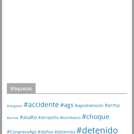
Etiquetas
#accidente
#ags
#arma
#aprehensión
#abigeato
#choque
#asalto
#atropello
#bomberos
#armas
#detenido
#daños
#CongresoAgs
#detenida