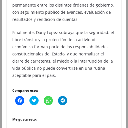
permanente entre los distintos órdenes de gobierno,
con seguimiento público de avances, evaluación de
resultados y rendición de cuentas.
Finalmente, Dany López subraya que la seguridad, el
libre tránsito y la protección de la actividad
económica forman parte de las responsabilidades
constitucionales del Estado, y que normalizar el
cierre de carreteras, el miedo o la interrupción de la
vida pública no puede convertirse en una rutina
aceptable para el país.
Comparte esto:
H
H
H
H
a
a
a
a
z
z
z
z
c
c
c
c
l
l
l
l
i
i
i
i
Me gusta esto:
c
c
c
c
p
p
p
p