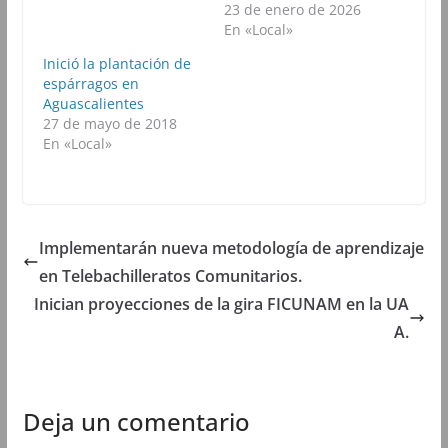
k
(
p
m
23 de enero de 2026
(
S
(
(
En «Local»
S
e
S
S
e
a
e
e
a
b
a
a
Inició la plantación de
b
r
b
b
espárragos en
r
e
r
r
e
e
e
e
Aguascalientes
e
n
e
e
27 de mayo de 2018
n
u
n
n
u
n
u
u
En «Local»
n
a
n
n
a
v
a
a
v
e
v
v
e
n
e
e
n
t
n
n
t
a
t
t
a
n
a
a
n
a
n
n
Implementarán nueva metodología de aprendizaje
a
n
a
a
n
u
n
n
en Telebachilleratos Comunitarios.
u
e
u
u
e
v
e
e
Inician proyecciones de la gira FICUNAM en la UA
v
a
v
v
a
)
a
a
A.
)
)
)
Deja un comentario