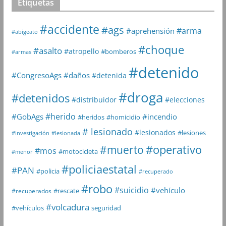
Etiquetas
#accidente
#ags
#arma
#aprehensión
#abigeato
#choque
#asalto
#atropello
#bomberos
#armas
#detenido
#daños
#CongresoAgs
#detenida
#droga
#detenidos
#distribuidor
#elecciones
#herido
#GobAgs
#incendio
#heridos
#homicidio
# lesionado
#lesionados
#lesiones
#investigación
#lesionada
#muerto
#operativo
#mos
#motocicleta
#menor
#policiaestatal
#PAN
#policia
#recuperado
#robo
#suicidio
#vehículo
#rescate
#recuperados
#volcadura
seguridad
#vehículos