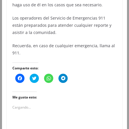
haga uso de él en los casos que sea necesario.
Los operadores del Servicio de Emergencias 911
están preparados para atender cualquier reporte y
asistir a la comunidad.
Recuerda, en caso de cualquier emergencia, llama al
911.
Comparte esto:
H
H
H
H
a
a
a
a
z
z
z
z
c
c
c
c
l
l
l
l
i
i
i
i
Me gusta esto:
c
c
c
c
p
p
p
p
Cargando...
a
a
a
a
r
r
r
r
a
a
a
a
c
c
c
c
o
o
o
o
m
m
m
m