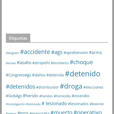
Etiquetas
#accidente
#ags
#arma
#aprehensión
#abigeato
#choque
#asalto
#atropello
#bomberos
#armas
#detenido
#daños
#CongresoAgs
#detenida
#droga
#detenidos
#distribuidor
#elecciones
#herido
#GobAgs
#incendio
#heridos
#homicidio
# lesionado
#lesionados
#lesiones
#investigación
#lesionada
#muerto
#operativo
#mos
#motocicleta
#menor