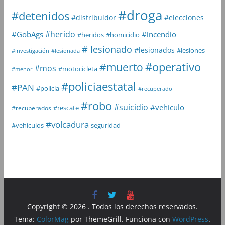
#droga
#detenidos
#distribuidor
#elecciones
#herido
#GobAgs
#incendio
#heridos
#homicidio
# lesionado
#lesionados
#lesiones
#investigación
#lesionada
#muerto
#operativo
#mos
#motocicleta
#menor
#policiaestatal
#PAN
#policia
#recuperado
#robo
#suicidio
#vehículo
#rescate
#recuperados
#volcadura
seguridad
#vehículos
Copyright © 2026
. Todos los derechos reservados.
Tema:
ColorMag
por ThemeGrill. Funciona con
WordPress
.