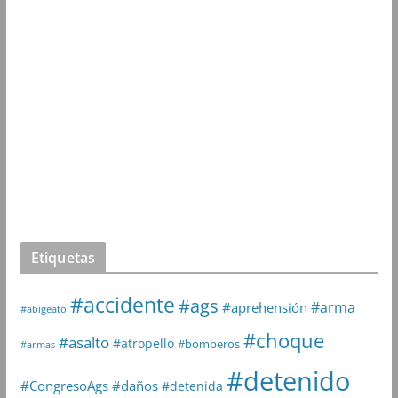
Etiquetas
#accidente
#ags
#arma
#aprehensión
#abigeato
#choque
#asalto
#atropello
#bomberos
#armas
#detenido
#daños
#CongresoAgs
#detenida