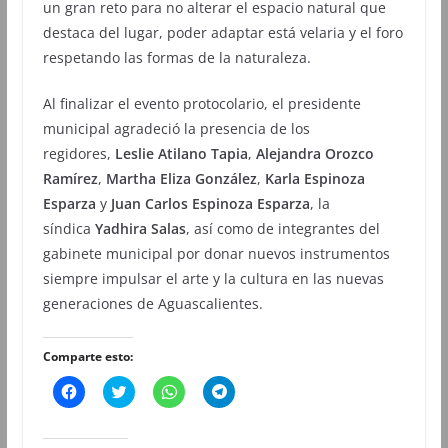
un gran reto para no alterar el espacio natural que
destaca del lugar, poder adaptar está velaria y el foro
respetando las formas de la naturaleza.
Al finalizar el evento protocolario, el presidente
municipal agradeció la presencia de los
regidores,
Leslie Atilano Tapia
,
Alejandra Orozco
Ramírez
,
Martha Eliza González
,
Karla Espinoza
Esparza
y
Juan Carlos Espinoza Esparza
, la
síndica
Yadhira Salas
, así como de integrantes del
gabinete municipal por donar nuevos instrumentos
siempre impulsar el arte y la cultura en las nuevas
generaciones de Aguascalientes.
Comparte esto:
H
H
H
H
a
a
a
a
z
z
z
z
c
c
c
c
l
l
l
l