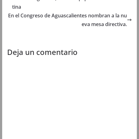
a
n
a
a
tina
n
u
n
n
u
e
u
u
En el Congreso de Aguascalientes nombran a la nu
e
v
e
e
v
a
v
v
eva mesa directiva.
a
)
a
a
)
)
)
Deja un comentario