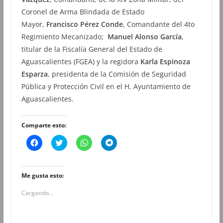
Coronel de Arma Blindada de Estado
Mayor,
Francisco Pérez Conde
, Comandante del 4to
Regimiento Mecanizado;
Manuel Alonso García
,
titular de la Fiscalía General del Estado de
Aguascalientes (FGEA) y la regidora
Karla Espinoza
Esparza
, presidenta de la Comisión de Seguridad
Pública y Protección Civil en el H. Ayuntamiento de
Aguascalientes.
Comparte esto:
H
H
H
H
a
a
a
a
z
z
z
z
c
c
c
c
l
l
l
l
i
i
i
i
Me gusta esto:
c
c
c
c
p
p
p
p
Cargando...
a
a
a
a
r
r
r
r
a
a
a
a
c
c
c
c
o
o
o
o