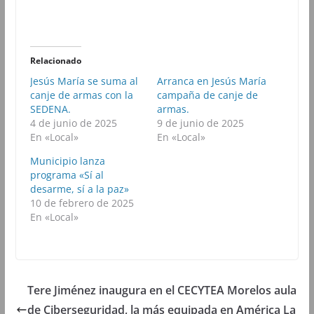
m
m
m
m
p
p
p
p
a
a
a
a
r
r
r
r
t
t
t
t
i
i
i
i
r
r
r
r
Relacionado
e
e
e
e
n
n
n
n
Jesús María se suma al
Arranca en Jesús María
F
T
W
T
canje de armas con la
a
w
h
campaña de canje de
e
c
i
a
l
SEDENA.
armas.
e
t
t
e
b
t
s
g
4 de junio de 2025
9 de junio de 2025
o
e
A
r
En «Local»
En «Local»
o
r
p
a
k
(
p
m
(
S
(
(
Municipio lanza
S
e
S
S
programa «Sí al
e
a
e
e
a
b
a
a
desarme, sí a la paz»
b
r
b
b
10 de febrero de 2025
r
e
r
r
e
e
e
e
En «Local»
e
n
e
e
n
u
n
n
u
n
u
u
n
a
n
n
a
v
a
a
v
e
v
v
e
n
e
e
n
t
n
n
Tere Jiménez inaugura en el CECYTEA Morelos aula
t
a
t
t
a
n
a
a
de Ciberseguridad, la más equipada en América La
n
a
n
n