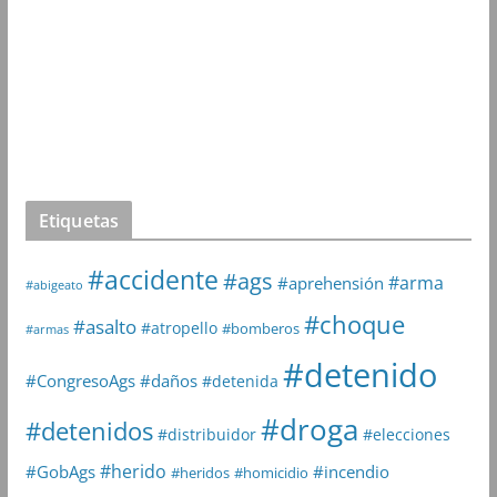
Etiquetas
#accidente
#ags
#arma
#aprehensión
#abigeato
#choque
#asalto
#atropello
#bomberos
#armas
#detenido
#daños
#CongresoAgs
#detenida
#droga
#detenidos
#distribuidor
#elecciones
#herido
#GobAgs
#incendio
#heridos
#homicidio